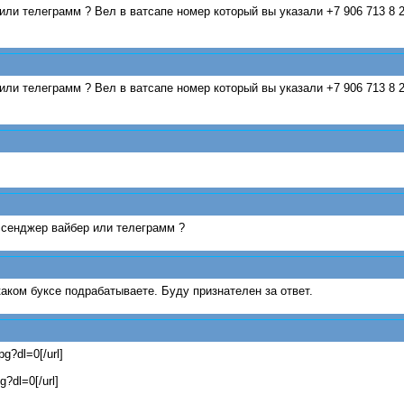
или телеграмм ? Вел в ватсапе номер который вы указали +7 906 713 8 
или телеграмм ? Вел в ватсапе номер который вы указали +7 906 713 8 
ессенджер вайбер или телеграмм ?
каком буксе подрабатываете. Буду признателен за ответ.
pg?dl=0[/url]
g?dl=0[/url]