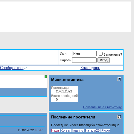
Имя
Запомнить?
Пароль
Сообщество
Календарь
Мини-статистика
Регистрация
20.01.2022
Всего сообщений
5
Показать всю статистику
Последние посетители
Последние 5 посетителя(ей) этой страницы:
15.02.2022
18:47
Hадя
Korsar
kqanhu
Натали25
Рикки