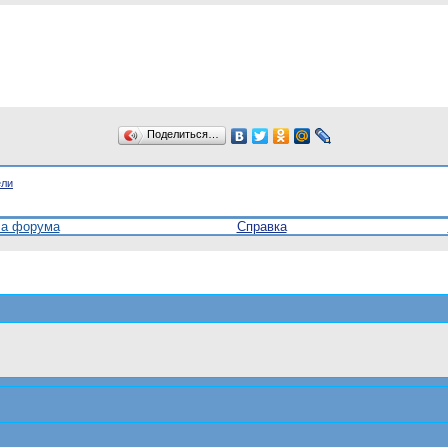
Поделиться…
ели
ла форума
Справка