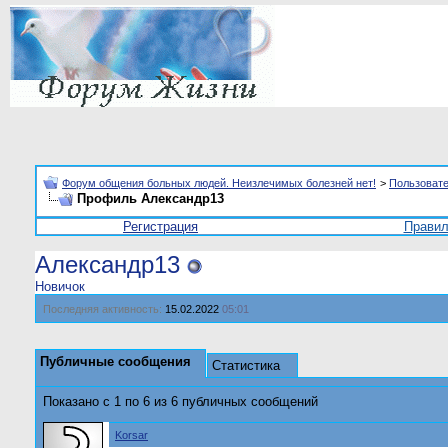
Форум общения больных людей. Неизлечимых болезней нет!
>
Пользоват
Профиль Александр13
Регистрация
Прави
Александр13
Новичок
Последняя активность:
15.02.2022
05:01
Публичные сообщения
Статистика
Показано с 1 по
6
из
6
публичных сообщений
Korsar