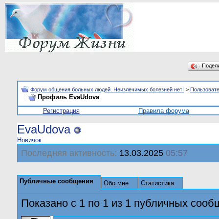
Подел
Форум общения больных людей. Неизлечимых болезней нет!
>
Пользоват
Профиль EvaUdova
Регистрация
Правила форума
EvaUdova
Новичок
Последняя активность:
13.03.2025
05:57
Публичные сообщения
Обо мне
Статистика
Показано с 1 по
1
из
1
публичных сооб