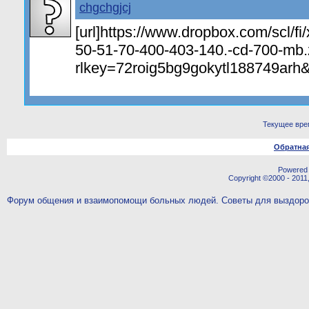
chgchgjcj
[url]https://www.dropbox.com/scl/f
50-51-70-400-403-140.-cd-700-mb.
rlkey=72roig5bg9gokytl188749arh&s
Текущее вре
Обратная
Powered b
Copyright ©2000 - 2011,
Форум общения и взаимопомощи больных людей. Советы для выздор