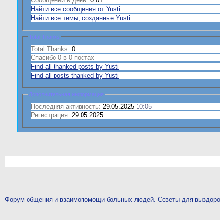
Сообщений в день:
0.01
Найти все сообщения от Yusti
Найти все темы, созданные Yusti
Total Thanks
Total Thanks:
0
Спасибо 0 в 0 постах
Find all thanked posts by Yusti
Find all posts thanked by Yusti
Дополнительная информация
Последняя активность:
29.05.2025
10:05
Регистрация:
29.05.2025
Форум общения и взаимопомощи больных людей. Советы для выздор