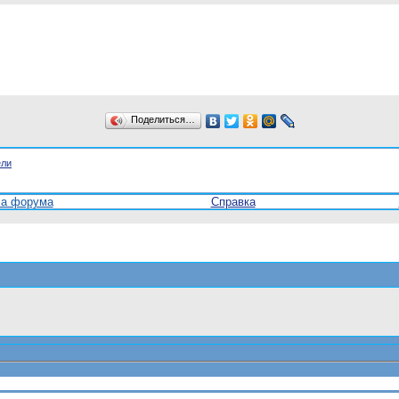
Поделиться…
ели
ла форума
Справка