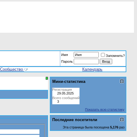
Имя
Запомнить?
Пароль
Сообщество
Календарь
Мини-статистика
Регистрация
29.05.2025
Всего сообщений
3
Показать всю статистику
Последние посетители
Эта страница была посещена
5,176
раз