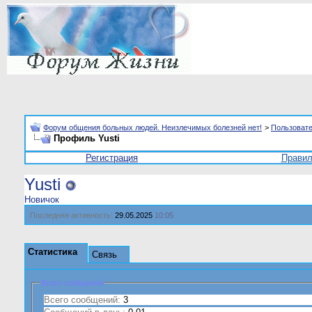
Форум общения больных людей. Неизлечимых болезней нет!
>
Пользоват
Профиль Yusti
Регистрация
Прави
Yusti
Новичок
Последняя активность:
29.05.2025
10:05
Статистика
Связь
Всего сообщений
Всего сообщений:
3