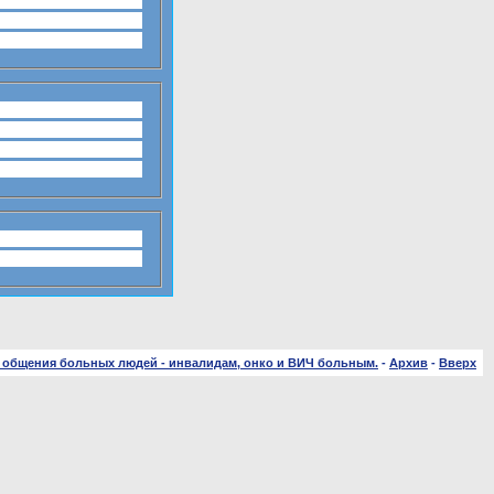
 общения больных людей - инвалидам, онко и ВИЧ больным.
-
Архив
-
Вверх