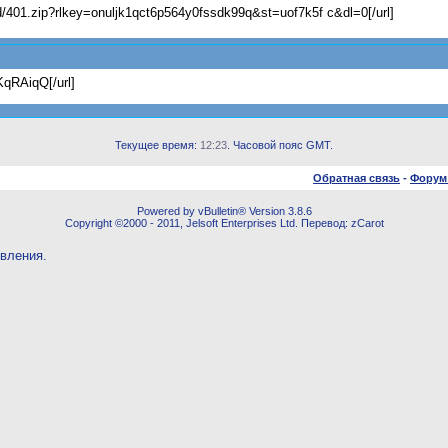
zd/401.zip?rlkey=onuljk1qct6p564y0fssdk99q&st=uof7k5f c&dl=0[/url]
qRAiqQ[/url]
Текущее время:
12:23
. Часовой пояс GMT.
Обратная связь
-
Форум
Powered by vBulletin® Version 3.8.6
Copyright ©2000 - 2011, Jelsoft Enterprises Ltd. Перевод: zCarot
овления.