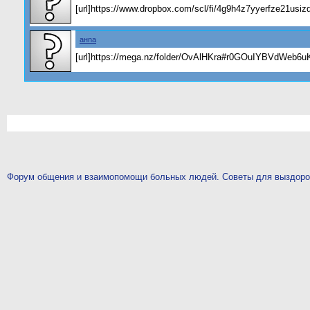
[url]https://www.dropbox.com/scl/fi/4g9h4z7yyerfze21usi
анnа
[url]https://mega.nz/folder/OvAlHKra#r0GOuIYBVdWeb6uK
Форум общения и взаимопомощи больных людей. Советы для выздор