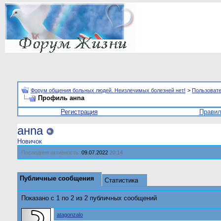
Форум общения больных людей. Неизлечимых болезней нет!
>
Пользоват
Профиль анnа
Регистрация
Прави
анnа
Новичок
Последняя активность:
09.07.2022
20:14
Публичные сообщения
Статистика
Показано с 1 по
2
из
2
публичных сообщений
atagonzalo