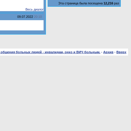
Эта страница была посещена
12,216
раз
Весь диалог
09.07.2022
20:10
 общения больных людей - инвалидам, онко и ВИЧ больным.
-
Архив
-
Вверх