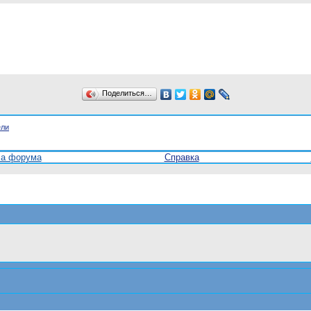
Поделиться…
ели
ла форума
Справка