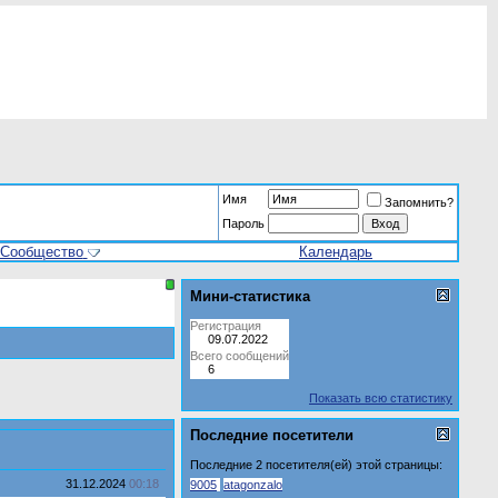
Имя
Запомнить?
Пароль
Сообщество
Календарь
Мини-статистика
Регистрация
09.07.2022
Всего сообщений
6
Показать всю статистику
Последние посетители
Последние 2 посетителя(ей) этой страницы:
31.12.2024
00:18
9005
atagonzalo