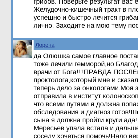
грибов. Поверьте результат вас 
Желудочно-кишечный тракт в пло
успешно и быстро лечится гриба
лично. Заходите на мою тему п
Лорена
да Олюшка самое главное поста
тоже лечили гемморой,но Благод
врачи от Бога!!!!ПРАВДА ПОСЛ
проктолога,который мне и сказал
теперь дело за онкологами.Моя 
отправила в институт колоноско
что всеми путями я должна попа
обследования и диагноз готов!Шо
сына я должна пройти круги ада!!
Мересьев упала встала и дальше
соседу хочеться помочь!Надо вер