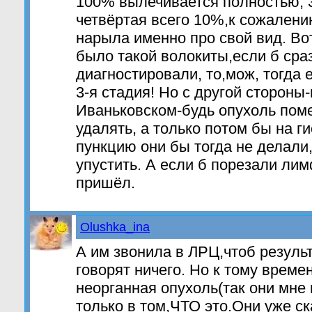
100% вылечивается полностью, 3
четвёртая всего 10%,к сожалению
нарыла именно про свой вид. Вот
было такой волокиты,если б сра
диагностировали, то,мож, тогда
3-я стадия! Но с другой стороны
Иваньковском-будь опухоль пом
удалять, а только потом бы на г
пункцию они бы тогда не делали
упустить. А если б порезали ли
пришёл.
Olushka_ina
А им звонила в ЛРЦ,чтоб резуль
говорят ничего. Но к тому времен
неорганная опухоль(так они мне
только в том,ЧТО это.Они уже ск