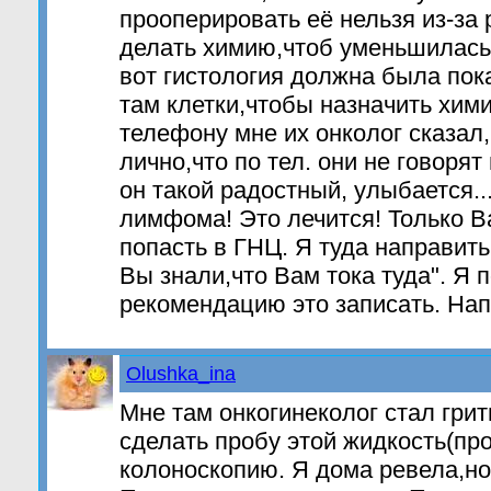
прооперировать её нельзя из-за
делать химию,чтоб уменьшилась
вот гистология должна была пок
там клетки,чтобы назначить хими
телефону мне их онколог сказал
лично,что по тел. они не говорят
он такой радостный, улыбается...
лимфома! Это лечится! Только В
попасть в ГНЦ. Я туда направить 
Вы знали,что Вам тока туда". Я 
рекомендацию это записать. Нап
Olushka_ina
Мне там онкогинеколог стал грит
сделать пробу этой жидкость(пр
колоноскопию. Я дома ревела,но