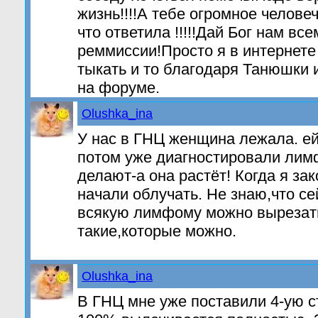
жизнь!!!!А тебе огромное челове
что ответила !!!!!Дай Бог нам вс
реммиссии!Просто я в интернете
тыкать и то благодаря Танюшки 
на форуме.
Olushka_ina
У нас в ГНЦ женщина лежала. ей
потом уже диагностировали лим
делают-а она растёт! Когда я за
начали облучать. Не знаю,что се
всякую лимфому можно вырезать
такие,которые можно.
Olushka_ina
В ГНЦ мне уже поставили 4-ую с