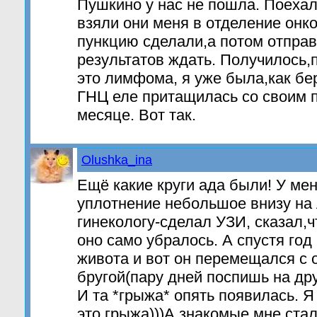
Пушкино у нас не пошла. Поехала
взяли они меня в отделение онк
пункцию сделали,а потом отпра
результатов ждать. Получилось,
это лимфома, я уже была,как бе
ГНЦ еле притащилась со своим п
месяце. Вот так.
Olushka_ina
Ещё какие круги ада были! У ме
уплотнение небольшое внизу на 
гинекологу-сделал УЗИ, сказал,ч
оно само убралось. А спустя год
живота и вот он перемещался с 
бругой(пару дней поспишь на дру
И та *грыжа* опять появилась. Я
это грыжа)))А знакомые мне стал