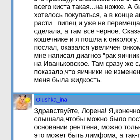
всего киста такая...на ножке. А 
хотелось покупаться, а в конце а
расти...пипец и уже не перемещ
сделала, а там всё чёрное. Сказа
кошечнике и я пошла к онкологу
послал, оказался увеличен онко
мне написал диагноз "рак яични
на Иваньковское. Там сразу же с
показало,что яичники не измене
меня была жидкость.
Olushka_ina
Здравствуйте, Лорена! Я,конечно,
слышала,чтобы можно было пос
основании рентгена, можно толь
это может быть лимфома, а так-