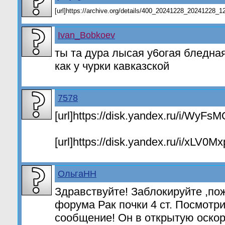
[url]https://archive.org/details/400_20241228_20241228_12
Ivan_Bobkoev
ты та дура лысая у6огая бледна
как у чурки кавказской
7578
[url]https://disk.yandex.ru/i/WyF
[url]https://disk.yandex.ru/i/xLV0Mx
ОльгаНН
Здравствуйте! Заблокируйте ,по
форума Рак почки 4 ст. Посмотр
сообщение! Он в открытую оскор