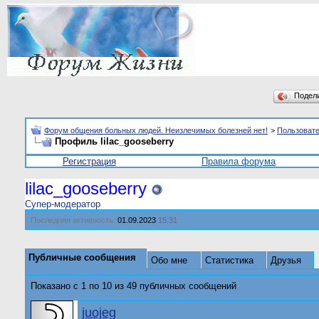
Подел
Форум общения больных людей. Неизлечимых болезней нет!
>
Пользоват
Профиль lilac_gooseberry
Регистрация
Правила форума
lilac_gooseberry
Супер-модератор
Последняя активность:
01.09.2023
15:31
Публичные сообщения
Обо мне
Статистика
Друзья
Показано с 1 по
10
из
49
публичных сообщений
juojeg