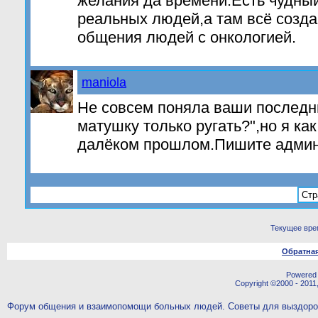
желания да времени.Есть чудны
реальных людей,а там всё созда
общения людей с онкологией.
maniola
Не совсем поняла ваши последн
матушку только ругать?",но я ка
далёком прошлом.Пишите админ
Стр
Текущее вре
Обратная
Powered b
Copyright ©2000 - 2011,
Форум общения и взаимопомощи больных людей. Советы для выздор