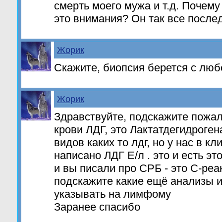
смерть моего мужа и т.д. Почем
это внимания? Он так все после
Жорик
Скажите, биопсия берется с люб
Жорик
Здравствуйте, подскажите пожал
крови ЛДГ, это Лактатдегидроген
видов каких то лдг, но у нас в к
написано ЛДГ Е/л . это и есть эт
и вы писали про СРБ - это С-ре
подскажите какие ещё анализы и
указывать на лимфому
Заранее спасибо