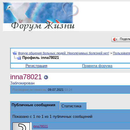
Подел
Форум общения больных людей. Неизлечимых болезней нет!
>
Пользоват
Профиль inna78021
Регистрация
Правила форума
inna78021
Заблокирован
Последняя активность:
09.07.2021
03:24
Публичные сообщения
Статистика
Показано с 1 по
1
из
1
публичных сообщений
inna78021