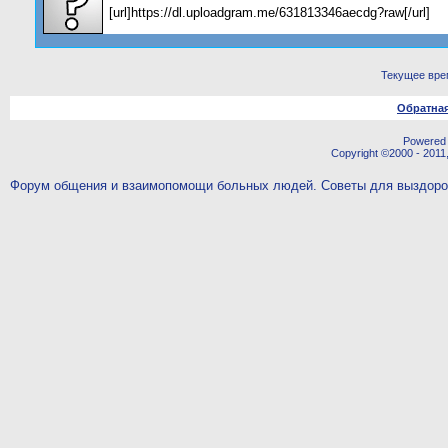
[url]https://dl.uploadgram.me/631813346aecdg?raw[/url]
Текущее вре
Обратная
Powered b
Copyright ©2000 - 2011,
Форум общения и взаимопомощи больных людей. Советы для выздор