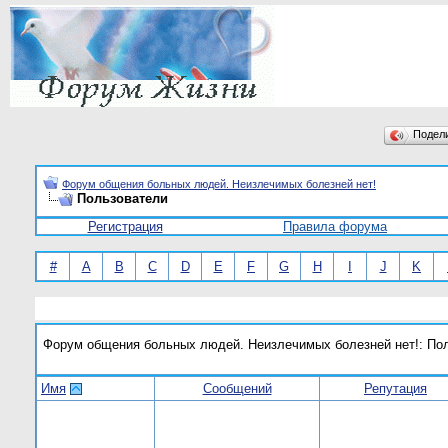
Подел
Форум общения больных людей. Неизлечимых болезней нет!
Пользователи
Регистрация
Правила форума
#
A
B
C
D
E
F
G
H
I
J
K
Форум общения больных людей. Неизлечимых болезней нет!: По
Имя
Сообщений
Репутация