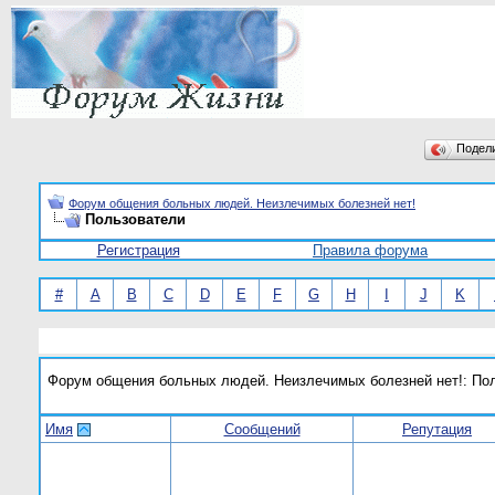
Подел
Форум общения больных людей. Неизлечимых болезней нет!
Пользователи
Регистрация
Правила форума
#
A
B
C
D
E
F
G
H
I
J
K
Форум общения больных людей. Неизлечимых болезней нет!: По
Имя
Сообщений
Репутация