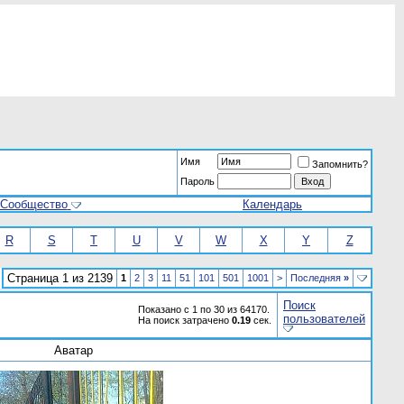
Имя
Запомнить?
Пароль
Сообщество
Календарь
R
S
T
U
V
W
X
Y
Z
Страница 1 из 2139
1
2
3
11
51
101
501
1001
>
Последняя
»
Поиск
Показано с 1 по 30 из 64170.
пользователей
На поиск затрачено
0.19
сек.
Аватар