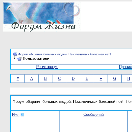
Форум общения больных людей. Неизлечимых болезней нет!
Пользователи
Регистрация
Прави
#
A
B
C
D
E
F
G
H
Форум общения больных людей. Неизлечимых болезней нет!: По
Имя
Сообщений