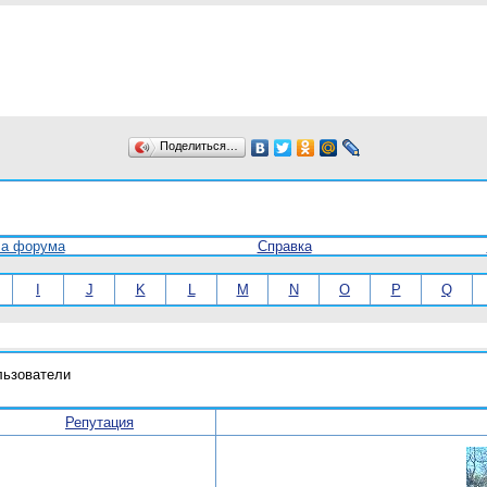
Поделиться…
ла форума
Справка
I
J
K
L
M
N
O
P
Q
льзователи
Репутация