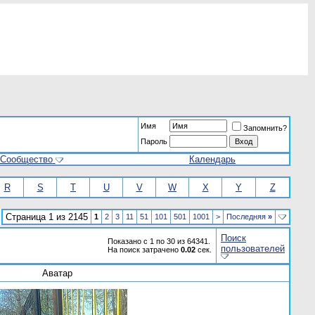
Имя
Запомнить?
Пароль
Сообщество
Календарь
R
S
T
U
V
W
X
Y
Z
Страница 1 из 2145
1
2
3
11
51
101
501
1001
>
Последняя
»
Поиск
Показано с 1 по 30 из 64341.
пользователей
На поиск затрачено
0.02
сек.
Аватар