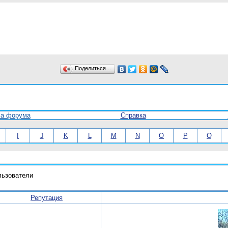
Поделиться…
ла форума
Справка
I
J
K
L
M
N
O
P
Q
льзователи
Репутация