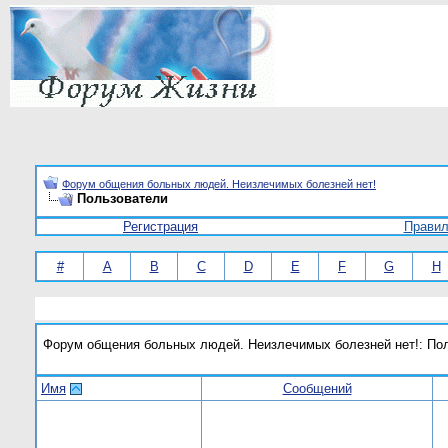
Форум общения больных людей. Неизлечимых болезней нет!
Пользователи
Регистрация
Прави
#
A
B
C
D
E
F
G
H
Форум общения больных людей. Неизлечимых болезней нет!: По
Имя
Сообщений