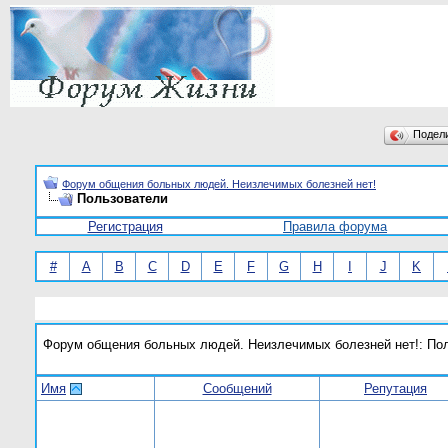
Подел
Форум общения больных людей. Неизлечимых болезней нет!
Пользователи
Регистрация
Правила форума
#
A
B
C
D
E
F
G
H
I
J
K
Форум общения больных людей. Неизлечимых болезней нет!: По
Имя
Сообщений
Репутация