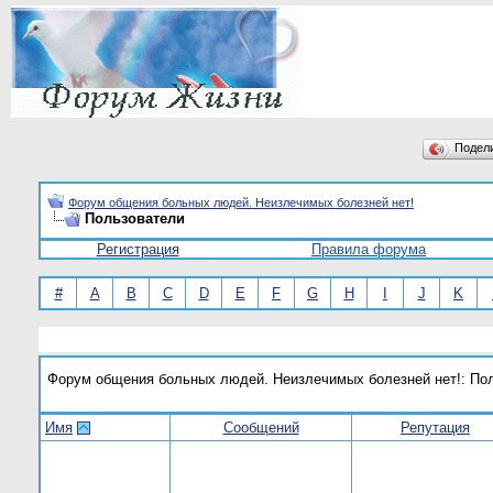
Подел
Форум общения больных людей. Неизлечимых болезней нет!
Пользователи
Регистрация
Правила форума
#
A
B
C
D
E
F
G
H
I
J
K
Форум общения больных людей. Неизлечимых болезней нет!: По
Имя
Сообщений
Репутация