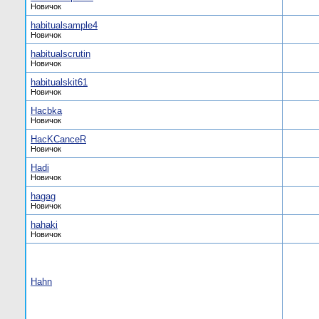
Новичок
habitualsample4
Новичок
habitualscrutin
Новичок
habitualskit61
Новичок
Hacbka
Новичок
HacKCanceR
Новичок
Hadi
Новичок
hagag
Новичок
hahaki
Новичок
Hahn