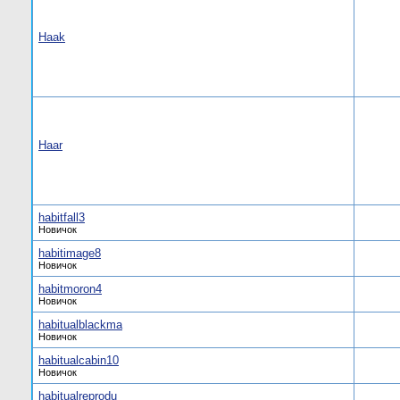
Haak
Haar
habitfall3
Новичок
habitimage8
Новичок
habitmoron4
Новичок
habitualblackma
Новичок
habitualcabin10
Новичок
habitualreprodu