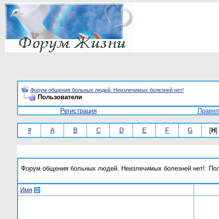
Форум общения больных людей. Неизлечимых болезней нет!
Пользователи
Регистрация
Прави
#
A
B
C
D
E
F
G
[
H
]
Форум общения больных людей. Неизлечимых болезней нет!: По
Имя