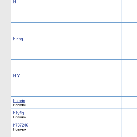
H
h ring
H Y
h-zorin
Новичок
h1yfiq
Новичок
h737246
Новичок