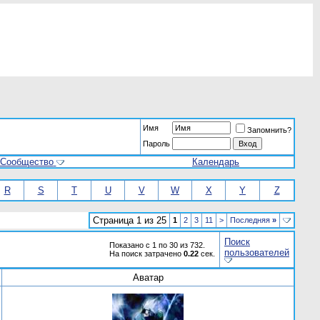
Имя
Запомнить?
Пароль
Сообщество
Календарь
R
S
T
U
V
W
X
Y
Z
Страница 1 из 25
1
2
3
11
>
Последняя
»
Поиск
Показано с 1 по 30 из 732.
пользователей
На поиск затрачено
0.22
сек.
Аватар