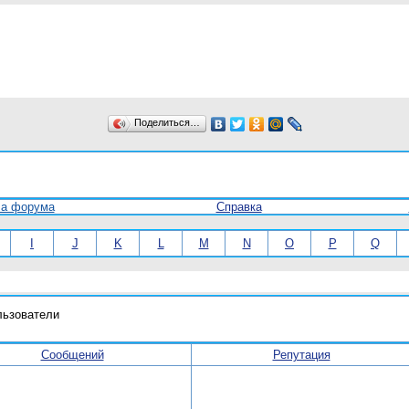
Поделиться…
ла форума
Справка
I
J
K
L
M
N
O
P
Q
льзователи
Сообщений
Репутация