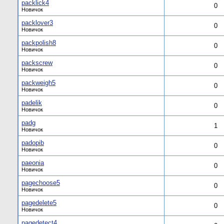
packlick4
0
Новичок
packlover3
0
Новичок
packpolish8
0
Новичок
packscrew
0
Новичок
packweigh5
0
Новичок
padelik
0
Новичок
padg
1
Новичок
padopib
0
Новичок
paeonia
0
Новичок
pagechoose5
0
Новичок
pagedelete5
0
Новичок
pagedetect4