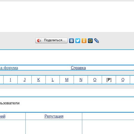
Поделиться…
ла форума
Справка
I
J
K
L
M
N
O
[
P
]
Q
льзователи
ний
Репутация