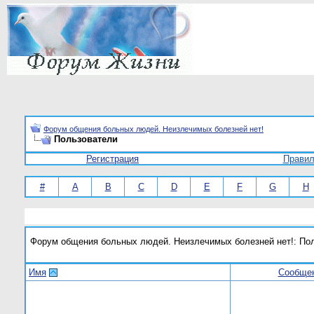
Форум общения больных людей. Неизлечимых болезней нет!
Пользователи
Регистрация
Прави
#
A
B
C
D
E
F
G
H
Форум общения больных людей. Неизлечимых болезней нет!: По
Имя
Сообще