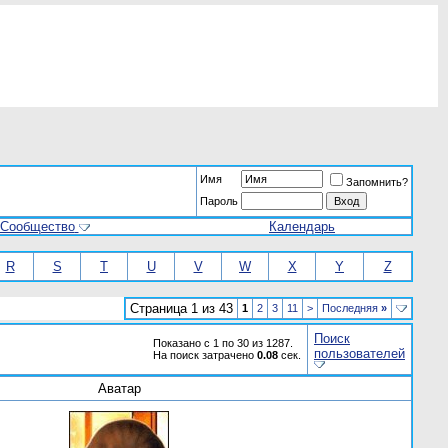
Имя
Запомнить?
Пароль
Сообщество
Календарь
R
S
T
U
V
W
X
Y
Z
Страница 1 из 43
1
2
3
11
>
Последняя
»
Поиск
Показано с 1 по 30 из 1287.
пользователей
На поиск затрачено
0.08
сек.
Аватар