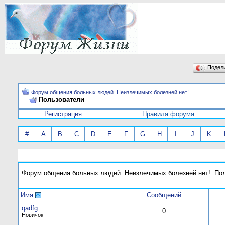
Подел
Форум общения больных людей. Неизлечимых болезней нет!
Пользователи
Регистрация
Правила форума
#
A
B
C
D
E
F
G
H
I
J
K
Форум общения больных людей. Неизлечимых болезней нет!: По
Имя
Сообщений
qadfg
0
Новичок