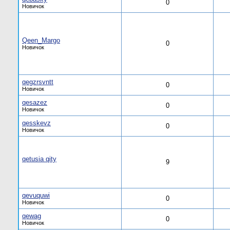
0
Новичок
Qeen_Margo
0
Новичок
qegzrsvntt
0
Новичок
qesazez
0
Новичок
qesskevz
0
Новичок
qetusia qity
9
qevuquwi
0
Новичок
qewag
0
Новичок