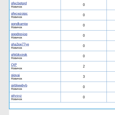
qfecbqtprd
0
Новичок
qfecwzoipc
0
Новичок
qgndkarnjw
0
Новичок
qgqdresjoq
0
Новичок
qha3oe77ye
0
Новичок
qhkbkxirqk
0
Новичок
QIP
2
Новичок
qiqvai
3
Новичок
qirblwwbyb
0
Новичок
qitysyz
0
Новичок