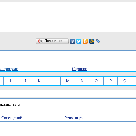
Поделиться…
ла форума
Справка
I
J
K
L
M
N
O
P
Q
льзователи
Сообщений
Репутация