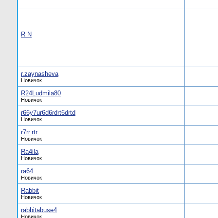
R N
r.zaynasheva
Новичок
R24Ludmila80
Новичок
r66y7ur6d6rdrt6drtd
Новичок
r7rr.rtr
Новичок
Ra4ila
Новичок
ra64
Новичок
Rabbit
Новичок
rabbitabuse4
Новичок