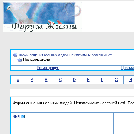
Форум общения больных людей. Неизлечимых болезней нет!
Пользователи
Регистрация
Прави
#
A
B
C
D
E
F
G
H
Форум общения больных людей. Неизлечимых болезней нет!: По
Имя