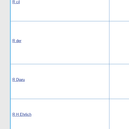
R cil
R der
R Djaru
R H Ehrlich