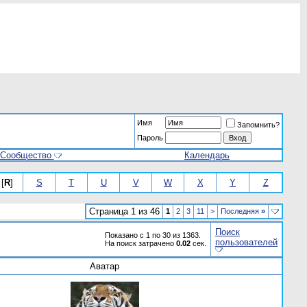
Имя
Запомнить?
Пароль
Сообщество
Календарь
[
R
]
S
T
U
V
W
X
Y
Z
Страница 1 из 46
1
2
3
11
>
Последняя
»
Поиск
Показано с 1 по 30 из 1363.
пользователей
На поиск затрачено
0.02
сек.
Аватар