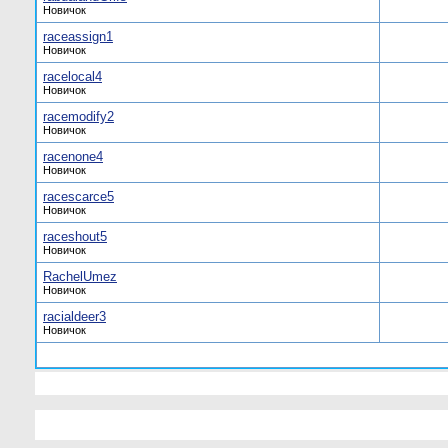
Новичок
raceassign1
Новичок
racelocal4
Новичок
racemodify2
Новичок
racenone4
Новичок
racescarce5
Новичок
raceshout5
Новичок
RachelUmez
Новичок
racialdeer3
Новичок