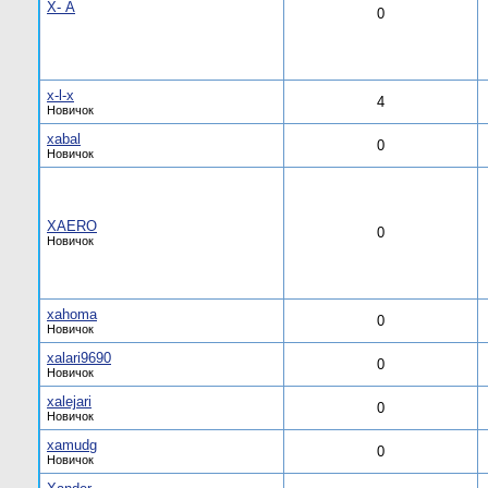
X- А
0
x-l-x
4
Новичок
xabal
0
Новичок
XAERO
0
Новичок
xahoma
0
Новичок
xalari9690
0
Новичок
xalejari
0
Новичок
xamudg
0
Новичок