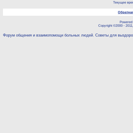
Текущее вре
Обратная
Powered b
Copyright ©2000 - 2011,
Форум общения и взаимопомощи больных людей. Советы для выздор