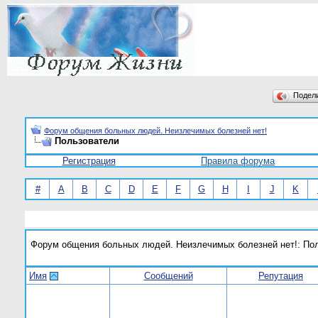
Подел
Форум общения больных людей. Неизлечимых болезней нет!
Пользователи
Регистрация
Правила форума
#
A
B
C
D
E
F
G
H
I
J
K
Форум общения больных людей. Неизлечимых болезней нет!: По
Имя
Сообщений
Репутация