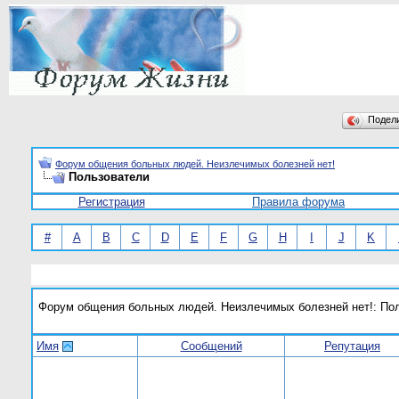
Подел
Форум общения больных людей. Неизлечимых болезней нет!
Пользователи
Регистрация
Правила форума
#
A
B
C
D
E
F
G
H
I
J
K
Форум общения больных людей. Неизлечимых болезней нет!: По
Имя
Сообщений
Репутация