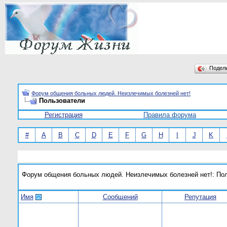
Подел
Форум общения больных людей. Неизлечимых болезней нет!
Пользователи
Регистрация
Правила форума
#
A
B
C
D
E
F
G
H
I
J
K
Форум общения больных людей. Неизлечимых болезней нет!: По
Имя
Сообщений
Репутация