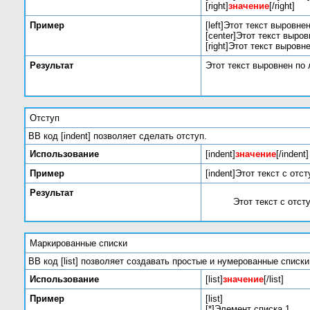
[right]
значение
[/right]
Пример
[left]Этот текст выровнен
[center]Этот текст выров
[right]Этот текст выровн
Результат
Этот текст выровнен по
Отступ
BB код [indent] позволяет сделать отступ.
Использование
[indent]
значение
[/indent]
Пример
[indent]Этот текст с отст
Результат
Этот текст с отст
Маркированные списки
BB код [list] позволяет создавать простые и нумерованные спис
Использование
[list]
значение
[/list]
Пример
[list]
[*]Элемент списка 1