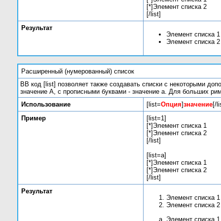
[*]Элемент списка 2
[/list]
Результат
Элемент списка 1
Элемент списка 2
Расширенный (нумерованный) список
BB код [list] позволяет также создавать списки с некоторыми д
значение A, с прописными буквами - значение а. Для больших римс
Использование
[list=
Опция
]
значение
[/li
Пример
[list=1]
[*]Элемент списка 1
[*]Элемент списка 2
[/list]
[list=a]
[*]Элемент списка 1
[*]Элемент списка 2
[/list]
Результат
Элемент списка 1
Элемент списка 2
Элемент списка 1