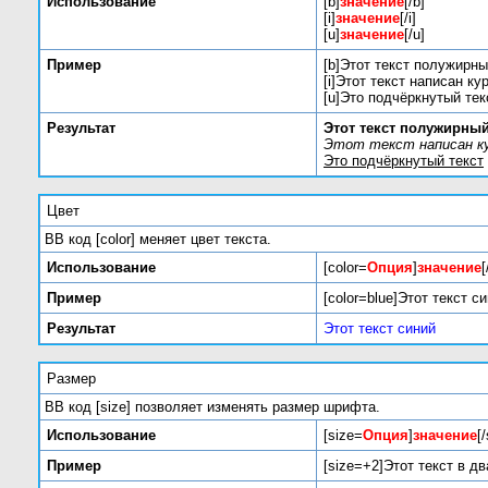
Использование
[b]
значение
[/b]
[i]
значение
[/i]
[u]
значение
[/u]
Пример
[b]Этот текст полужирны
[i]Этот текст написан кур
[u]Это подчёркнутый текс
Результат
Этот текст полужирны
Этот текст написан к
Это подчёркнутый текст
Цвет
BB код [color] меняет цвет текста.
Использование
[color=
Опция
]
значение
[
Пример
[color=blue]Этот текст си
Результат
Этот текст синий
Размер
BB код [size] позволяет изменять размер шрифта.
Использование
[size=
Опция
]
значение
[
Пример
[size=+2]Этот текст в д