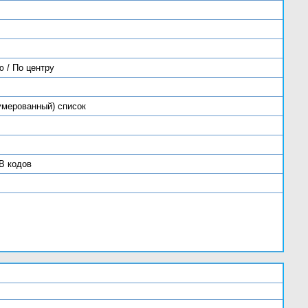
 / По центру
умерованный) список
B кодов