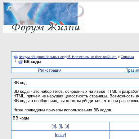
Форум общения больных людей. Неизлечимых болезней нет!
>
Справка
BB коды
Регистрация
Прави
BB код
BB коды - это набор тегов, основанных на языке HTML и разраб
HTML, причём не нарушая целостность страницы. Возможность и
BB коды в сообщениях, вы должны убедиться, что они разрешен
Ниже приведены примеры использования BB кодов.
BB коды
[b]
,
[i]
,
[u]
[color]