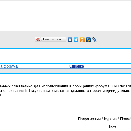
Поделиться…
ла форума
Справка
отанных специально для использования в сообщениях форума. Они позво
спользования BB кодов настраивается администратором индивидуально 
ы.
Полужирный / Курсив / Подч
Цвет