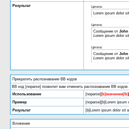
Результат
Цитата:
Lorem ipsum dolor si
Цитата:
Сообщение от
John
Lorem ipsum dolor si
Цитата:
Сообщение от
John
Lorem ipsum dolor si
Прекратить распознавание BB кодов
BB код [noparse] позволит вам отменить распознавание BB кодов.
Использование
[noparse]
[b]значение[/b]
Пример
[noparse][b]Lorem ipsum d
Результат
[b]Lorem ipsum dolor sit 
Вложение