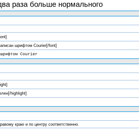
 два раза больше нормального
font]
 написан шрифтом Courier[/font]
 шрифтом Courier
ight]
лен[/highlight]
и правому краю и по центру соответственно.