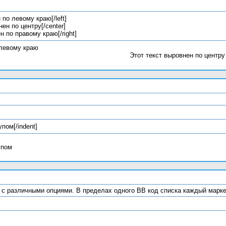
 по левому краю[/left]
нен по центру[/center]
ен по правому краю[/right]
 левому краю
Этот текст выровнен по центру
упом[/indent]
упом
ки с различными опциями. В пределах одного BB код списка каждый марк