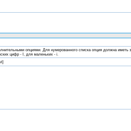
ополнительными опциями. Для нумерованного списка опция должна иметь 
ких цифр - I, для маленьких - i.
st]