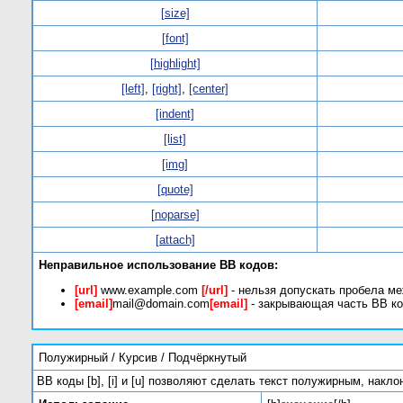
[size]
[font]
[highlight]
[left]
,
[right]
,
[center]
[indent]
[list]
[img]
[quote]
[noparse]
[attach]
Неправильное использование BB кодов:
[url]
www.example.com
[/url]
- нельзя допускать пробела ме
[email]
mail@domain.com
[email]
- закрывающая часть BB ко
Полужирный / Курсив / Подчёркнутый
BB коды [b], [i] и [u] позволяют сделать текст полужирным, нак