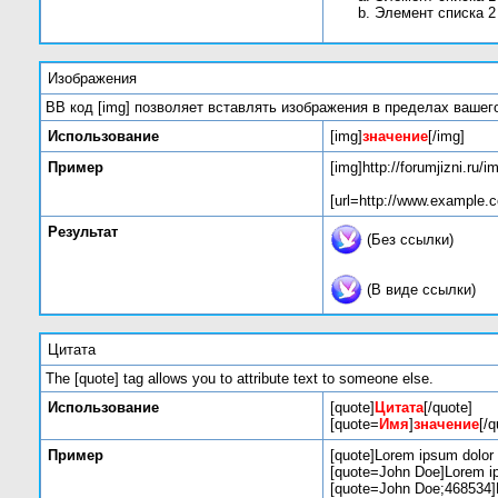
Элемент списка 2
Изображения
BB код [img] позволяет вставлять изображения в пределах вашег
Использование
[img]
значение
[/img]
Пример
[img]http://forumjizni.ru
[url=http://www.example.c
Результат
(Без ссылки)
(В виде ссылки)
Цитата
The [quote] tag allows you to attribute text to someone else.
Использование
[quote]
Цитата
[/quote]
[quote=
Имя
]
значение
[/q
Пример
[quote]Lorem ipsum dolor 
[quote=John Doe]Lorem ip
[quote=John Doe;468534]L