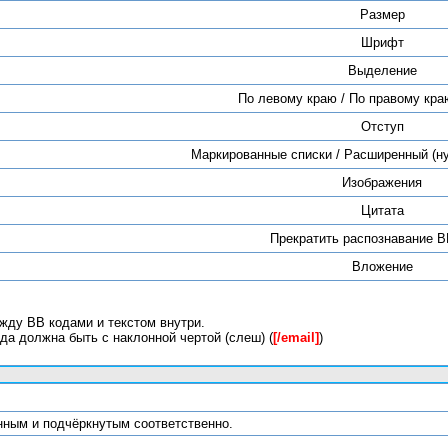
Размер
Шрифт
Выделение
По левому краю / По правому краю
Отступ
Маркированные списки / Расширенный (н
Изображения
Цитата
Прекратить распознавание B
Вложение
жду BB кодами и текстом внутри.
да должна быть с наклонной чертой (слеш) (
[/email]
)
лонным и подчёркнутым соответственно.