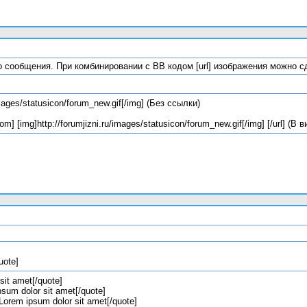
о сообщения. При комбинировании с BB кодом [url] изображения можно с
/images/statusicon/forum_new.gif[/img] (Без ссылки)
om] [img]http://forumjizni.ru/images/statusicon/forum_new.gif[/img] [/url] (В
uote]
sit amet[/quote]
sum dolor sit amet[/quote]
orem ipsum dolor sit amet[/quote]