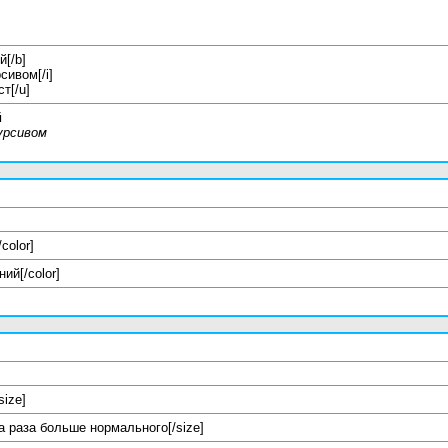
й[/b]
сивом[/i]
т[/u]
й
урсивом
/color]
ний[/color]
/size]
ва раза больше нормального[/size]