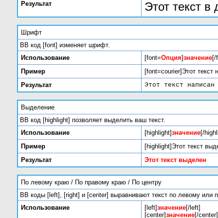
Результат
Этот текст в
Шрифт
BB код [font] изменяет шрифт.
Использование
[font=
Опция
]
значение
[/
Пример
[font=courier]Этот текст
Результат
Этот текст написан
Выделение
BB код [highlight] позволяет выделить ваш текст.
Использование
[highlight]
значение
[/highl
Пример
[highlight]Этот текст выде
Результат
Этот текст выделен
По левому краю / По правому краю / По центру
BB коды [left], [right] и [center] выравнивают текст по левому ил
Использование
[left]
значение
[/left]
[center]
значение
[/center]