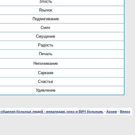
Злость
Язычок
Подмигивание
Смех
Смущение
Радость
Печаль
Непонимание
Сарказм
Счастье
Удивление
 общения больных людей - инвалидам, онко и ВИЧ больным.
-
Архив
-
Вверх