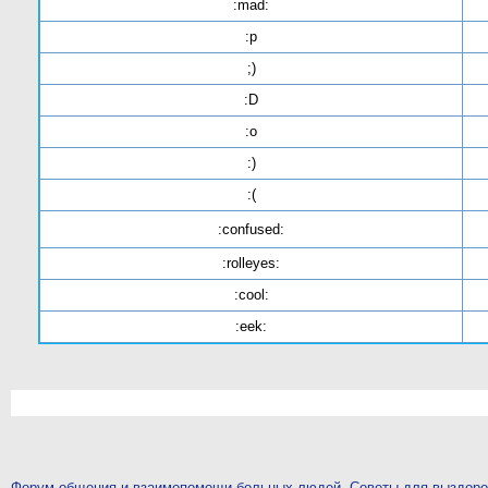
:mad:
:p
;)
:D
:o
:)
:(
:confused:
:rolleyes:
:cool:
:eek:
Форум общения и взаимопомощи больных людей. Советы для выздор