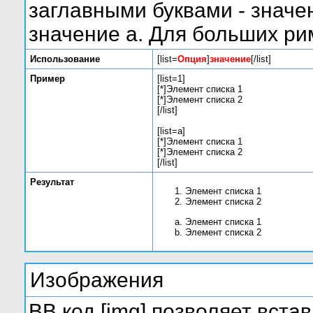
заглавными буквами - значе
значение а. Для больших римс
Использование
[list=
Опция
]
значение
[/list]
Пример
[list=1]
[*]Элемент списка 1
[*]Элемент списка 2
[/list]
[list=a]
[*]Элемент списка 1
[*]Элемент списка 2
[/list]
Результат
Элемент списка 1
Элемент списка 2
Элемент списка 1
Элемент списка 2
Изображения
BB код [img] позволяет вста