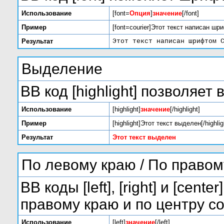
Использование
[font=
Опция
]
значение
[/font]
Пример
[font=courier]Этот текст написан шри
Результат
Этот текст написан шрифтом 
Выделение
BB код [highlight] позволяет
Использование
[highlight]
значение
[/highlight]
Пример
[highlight]Этот текст выделен[/highlig
Результат
Этот текст выделен
По левому краю / По правом
BB коды [left], [right] и [ce
правому краю и по центру с
Использование
[left]
значение
[/left]