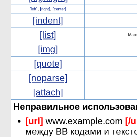
[left]
,
[right]
,
[center]
[indent]
[list]
Марк
[img]
[quote]
[noparse]
[attach]
Неправильное использова
[url]
www.example.com
[/u
между BB кодами и текст