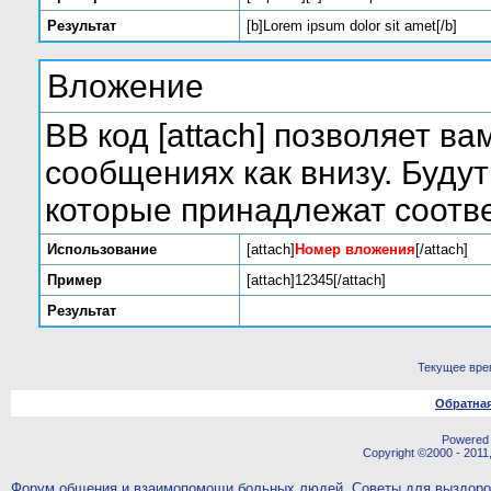
Результат
[b]Lorem ipsum dolor sit amet[/b]
Вложение
BB код [attach] позволяет в
сообщениях как внизу. Буду
которые принадлежат соот
Использование
[attach]
Номер вложения
[/attach]
Пример
[attach]12345[/attach]
Результат
Текущее вре
Обратная
Powered b
Copyright ©2000 - 2011,
Форум общения и взаимопомощи больных людей. Советы для выздор