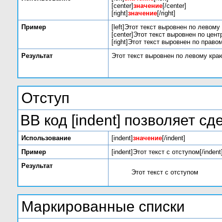
[center]
значение
[/center]
[right]
значение
[/right]
Пример
[left]Этот текст выровнен по левому к
[center]Этот текст выровнен по центр
[right]Этот текст выровнен по правом
Результат
Этот текст выровнен по левому кра
Отступ
BB код [indent] позволяет сд
Использование
[indent]
значение
[/indent]
Пример
[indent]Этот текст с отступом[/indent
Результат
Этот текст с отступом
Маркированные списки