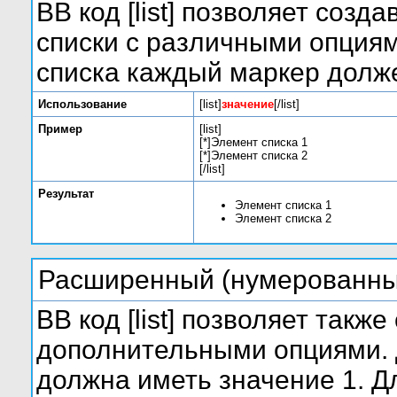
BB код [list] позволяет соз
списки с различными опциям
списка каждый маркер долже
Использование
[list]
значение
[/list]
Пример
[list]
[*]Элемент списка 1
[*]Элемент списка 2
[/list]
Результат
Элемент списка 1
Элемент списка 2
Расширенный (нумерованны
BB код [list] позволяет такж
дополнительными опциями. 
должна иметь значение 1. Д