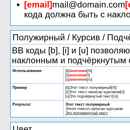
[email]
mail@domain.com
[
кода должна быть с накло
Полужирный / Курсив / Под
BB коды [b], [i] и [u] позво
наклонным и подчёркнутым 
Использование
[b]
значение
[/b]
[i]
значение
[/i]
[u]
значение
[/u]
Пример
[b]Этот текст полужирный[/b]
[i]Этот текст написан курсивом[/i]
[u]Это подчёркнутый текст[/u]
Результат
Этот текст полужирный
Этот текст написан курсивом
Это подчёркнутый текст
Цвет