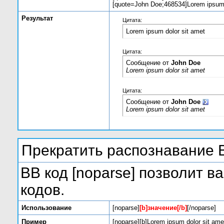
[quote=John Doe;468534]Lorem ipsum d
Результат
Цитата:
Lorem ipsum dolor sit amet
Цитата:
Сообщение от
John Doe
Lorem ipsum dolor sit amet
Цитата:
Сообщение от
John Doe
Lorem ipsum dolor sit amet
Прекратить распознавание 
BB код [noparse] позволит 
кодов.
Использование
[noparse]
[b]значение[/b]
[/noparse]
Пример
[noparse][b]Lorem ipsum dolor sit amet