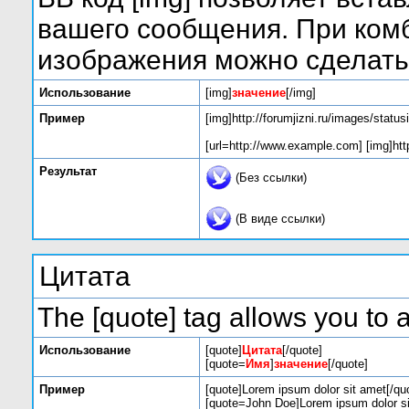
вашего сообщения. При комб
изображения можно сделать 
Использование
[img]
значение
[/img]
Пример
[img]http://forumjizni.ru/images/statu
[url=http://www.example.com] [img]http
Результат
(Без ссылки)
(В виде ссылки)
Цитата
The [quote] tag allows you to a
Использование
[quote]
Цитата
[/quote]
[quote=
Имя
]
значение
[/quote]
Пример
[quote]Lorem ipsum dolor sit amet[/qu
[quote=John Doe]Lorem ipsum dolor si