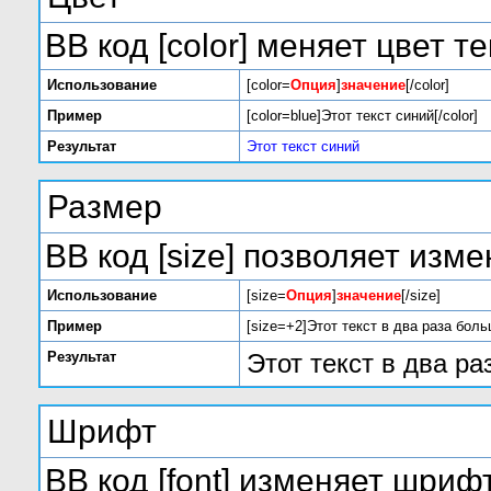
BB код [color] меняет цвет те
Использование
[color=
Опция
]
значение
[/color]
Пример
[color=blue]Этот текст синий[/color]
Результат
Этот текст синий
Размер
BB код [size] позволяет изм
Использование
[size=
Опция
]
значение
[/size]
Пример
[size=+2]Этот текст в два раза боль
Результат
Этот текст в два р
Шрифт
BB код [font] изменяет шрифт