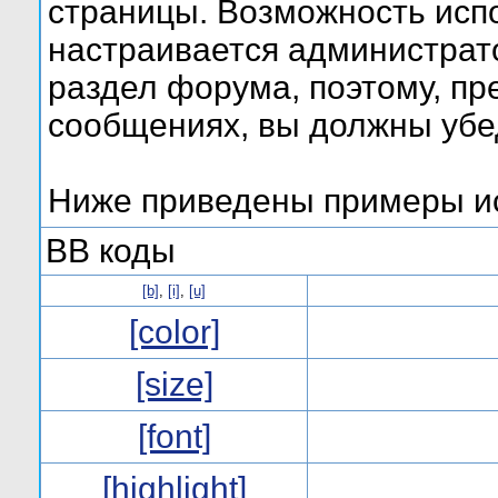
страницы. Возможность исп
настраивается администрат
раздел форума, поэтому, пр
сообщениях, вы должны убе
Ниже приведены примеры ис
BB коды
[b]
,
[i]
,
[u]
[color]
[size]
[font]
[highlight]