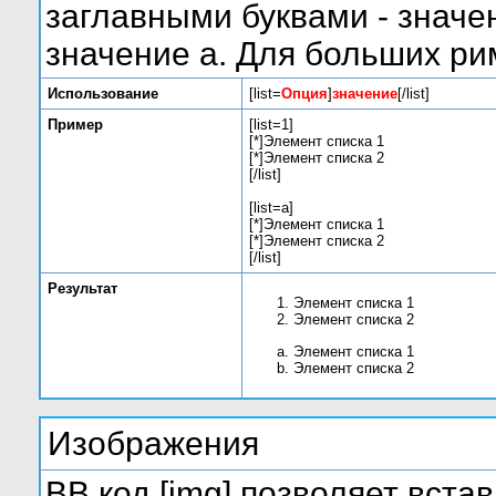
заглавными буквами - значе
значение а. Для больших римс
Использование
[list=
Опция
]
значение
[/list]
Пример
[list=1]
[*]Элемент списка 1
[*]Элемент списка 2
[/list]
[list=a]
[*]Элемент списка 1
[*]Элемент списка 2
[/list]
Результат
Элемент списка 1
Элемент списка 2
Элемент списка 1
Элемент списка 2
Изображения
BB код [img] позволяет вста