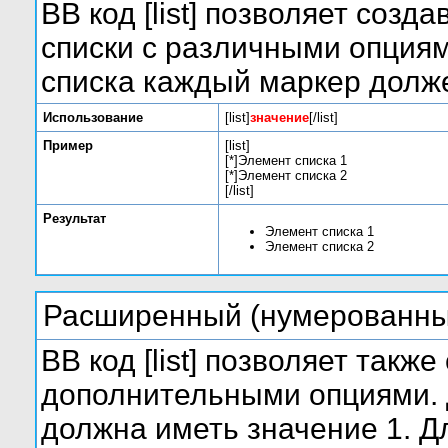
BB код [list] позволяет соз
списки с различными опциям
списка каждый маркер долже
Использование
[list]
значение
[/list]
Пример
[list]
[*]Элемент списка 1
[*]Элемент списка 2
[/list]
Результат
Элемент списка 1
Элемент списка 2
Расширенный (нумерованны
BB код [list] позволяет такж
дополнительными опциями. 
должна иметь значение 1. Д