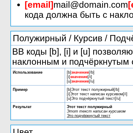
[email]
mail@domain.com
[
кода должна быть с накло
Полужирный / Курсив / Под
BB коды [b], [i] и [u] позво
наклонным и подчёркнутым 
Использование
[b]
значение
[/b]
[i]
значение
[/i]
[u]
значение
[/u]
Пример
[b]Этот текст полужирный[/b]
[i]Этот текст написан курсивом[/i]
[u]Это подчёркнутый текст[/u]
Результат
Этот текст полужирный
Этот текст написан курсивом
Это подчёркнутый текст
Цвет