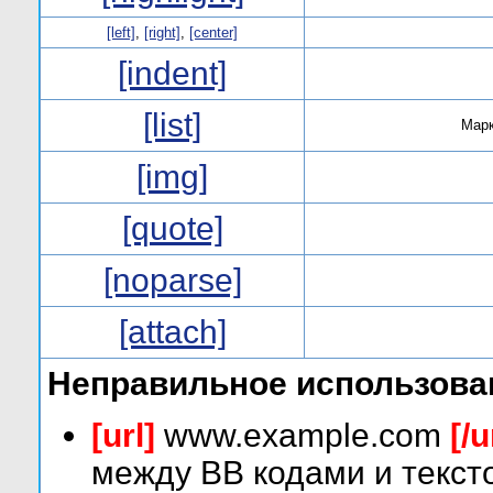
[left]
,
[right]
,
[center]
[indent]
[list]
Марк
[img]
[quote]
[noparse]
[attach]
Неправильное использова
[url]
www.example.com
[/u
между BB кодами и текст