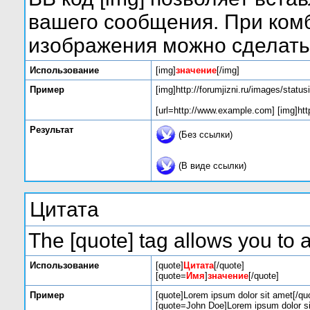
вашего сообщения. При комб
изображения можно сделать 
Использование
[img]
значение
[/img]
Пример
[img]http://forumjizni.ru/images/statu
[url=http://www.example.com] [img]http
Результат
(Без ссылки)
(В виде ссылки)
Цитата
The [quote] tag allows you to a
Использование
[quote]
Цитата
[/quote]
[quote=
Имя
]
значение
[/quote]
Пример
[quote]Lorem ipsum dolor sit amet[/qu
[quote=John Doe]Lorem ipsum dolor si