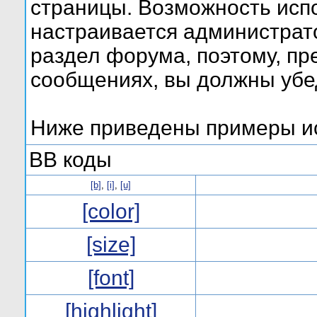
страницы. Возможность исп
настраивается администрат
раздел форума, поэтому, пр
сообщениях, вы должны убе
Ниже приведены примеры ис
BB коды
[b]
,
[i]
,
[u]
[color]
[size]
[font]
[highlight]