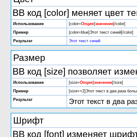
BB код [color] меняет цвет те
Использование
[color=
Опция
]
значение
[/color]
Пример
[color=blue]Этот текст синий[/color]
Результат
Этот текст синий
Размер
BB код [size] позволяет изм
Использование
[size=
Опция
]
значение
[/size]
Пример
[size=+2]Этот текст в два раза боль
Результат
Этот текст в два р
Шрифт
BB код [font] изменяет шрифт