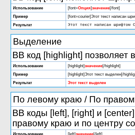
Использование
[font=
Опция
]
значение
[/font]
Пример
[font=courier]Этот текст написан шри
Результат
Этот текст написан шрифтом 
Выделение
BB код [highlight] позволяет
Использование
[highlight]
значение
[/highlight]
Пример
[highlight]Этот текст выделен[/highlig
Результат
Этот текст выделен
По левому краю / По правом
BB коды [left], [right] и [ce
правому краю и по центру с
Использование
[left]
значение
[/left]