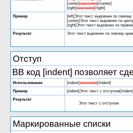
[center]
значение
[/center]
[right]
значение
[/right]
Пример
[left]Этот текст выровнен по левому к
[center]Этот текст выровнен по центр
[right]Этот текст выровнен по правом
Результат
Этот текст выровнен по левому кра
Отступ
BB код [indent] позволяет сд
Использование
[indent]
значение
[/indent]
Пример
[indent]Этот текст с отступом[/indent
Результат
Этот текст с отступом
Маркированные списки