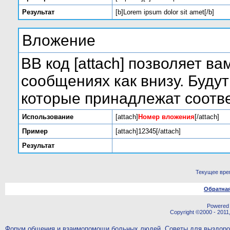
Результат
[b]Lorem ipsum dolor sit amet[/b]
Вложение
BB код [attach] позволяет в
сообщениях как внизу. Буду
которые принадлежат соот
Использование
[attach]
Номер вложения
[/attach]
Пример
[attach]12345[/attach]
Результат
Текущее вре
Обратная
Powered b
Copyright ©2000 - 2011,
Форум общения и взаимопомощи больных людей. Советы для выздор