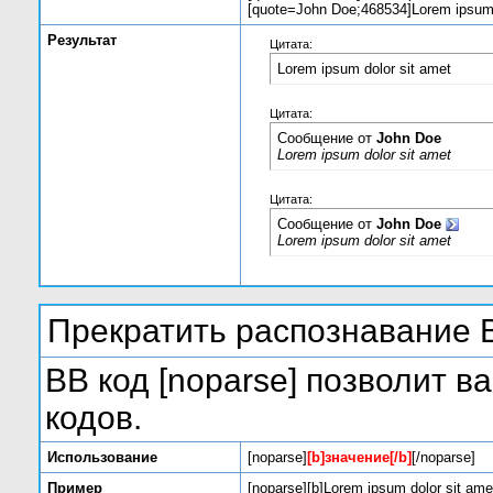
[quote=John Doe;468534]Lorem ipsum d
Результат
Цитата:
Lorem ipsum dolor sit amet
Цитата:
Сообщение от
John Doe
Lorem ipsum dolor sit amet
Цитата:
Сообщение от
John Doe
Lorem ipsum dolor sit amet
Прекратить распознавание 
BB код [noparse] позволит 
кодов.
Использование
[noparse]
[b]значение[/b]
[/noparse]
Пример
[noparse][b]Lorem ipsum dolor sit amet