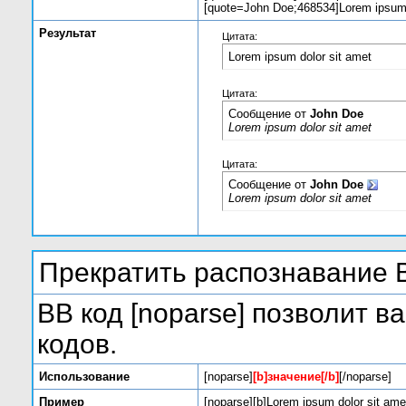
[quote=John Doe;468534]Lorem ipsum d
Результат
Цитата:
Lorem ipsum dolor sit amet
Цитата:
Сообщение от
John Doe
Lorem ipsum dolor sit amet
Цитата:
Сообщение от
John Doe
Lorem ipsum dolor sit amet
Прекратить распознавание 
BB код [noparse] позволит 
кодов.
Использование
[noparse]
[b]значение[/b]
[/noparse]
Пример
[noparse][b]Lorem ipsum dolor sit amet