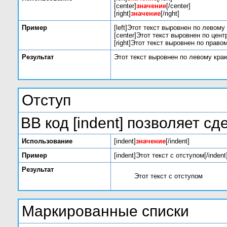
[center]
значение
[/center]
[right]
значение
[/right]
Пример
[left]Этот текст выровнен по левому к
[center]Этот текст выровнен по центр
[right]Этот текст выровнен по правом
Результат
Этот текст выровнен по левому кра
Отступ
BB код [indent] позволяет сд
Использование
[indent]
значение
[/indent]
Пример
[indent]Этот текст с отступом[/indent
Результат
Этот текст с отступом
Маркированные списки