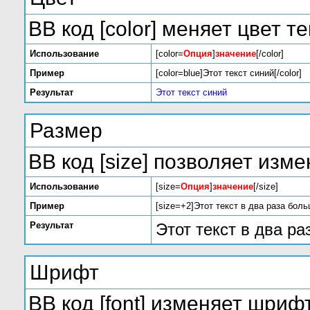
BB код [color] меняет цвет те
Использование
[color=
Опция
]
значение
[/color]
Пример
[color=blue]Этот текст синий[/color]
Результат
Этот текст синий
Размер
BB код [size] позволяет изм
Использование
[size=
Опция
]
значение
[/size]
Пример
[size=+2]Этот текст в два раза боль
Результат
Этот текст в два р
Шрифт
BB код [font] изменяет шрифт