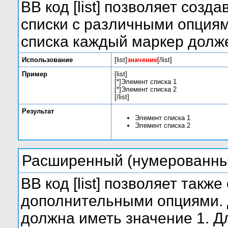
BB код [list] позволяет соз
списки с различными опциям
списка каждый маркер долже
Использование
[list]
значение
[/list]
Пример
[list]
[*]Элемент списка 1
[*]Элемент списка 2
[/list]
Результат
Элемент списка 1
Элемент списка 2
Расширенный (нумерованны
BB код [list] позволяет такж
дополнительными опциями. 
должна иметь значение 1. Д