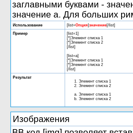
заглавными буквами - значе
значение а. Для больших римс
Использование
[list=
Опция
]
значение
[/list]
Пример
[list=1]
[*]Элемент списка 1
[*]Элемент списка 2
[/list]
[list=a]
[*]Элемент списка 1
[*]Элемент списка 2
[/list]
Результат
Элемент списка 1
Элемент списка 2
Элемент списка 1
Элемент списка 2
Изображения
BB код [img] позволяет вста