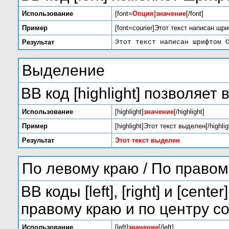
Использование
[font=
Опция
]
значение
[/font]
Пример
[font=courier]Этот текст написан шри
Результат
Этот текст написан шрифтом 
Выделение
BB код [highlight] позволяет
Использование
[highlight]
значение
[/highlight]
Пример
[highlight]Этот текст выделен[/highlig
Результат
Этот текст выделен
По левому краю / По правом
BB коды [left], [right] и [ce
правому краю и по центру с
Использование
[left]
значение
[/left]