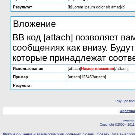
Результат
[b]Lorem ipsum dolor sit amet[/b]
Вложение
BB код [attach] позволяет в
сообщениях как внизу. Буду
которые принадлежат соот
Использование
[attach]
Номер вложения
[/attach]
Пример
[attach]12345[/attach]
Результат
Текущее вре
Обратная
Powered b
Copyright ©2000 - 2011,
Форум общения и взаимопомощи больных людей. Советы для выздор