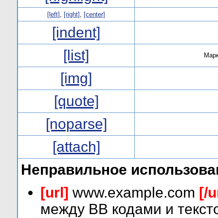
[left]
,
[right]
,
[center]
[indent]
[list]
Марк
[img]
[quote]
[noparse]
[attach]
Неправильное использова
[url]
www.example.com
[/u
между BB кодами и текст