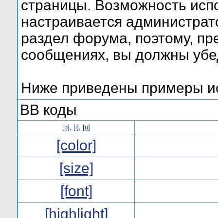
страницы. Возможность исп
настраивается администрат
раздел форума, поэтому, пр
сообщениях, вы должны убе
Ниже приведены примеры ис
BB коды
[b]
,
[i]
,
[u]
[color]
[size]
[font]
[highlight]