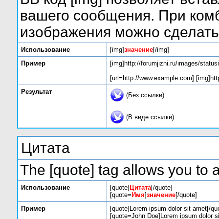
вашего сообщения. При комб
изображения можно сделать 
Использование
[img]
значение
[/img]
Пример
[img]http://forumjizni.ru/images/statu
[url=http://www.example.com] [img]http
Результат
(Без ссылки)
(В виде ссылки)
Цитата
The [quote] tag allows you to a
Использование
[quote]
Цитата
[/quote]
[quote=
Имя
]
значение
[/quote]
Пример
[quote]Lorem ipsum dolor sit amet[/qu
[quote=John Doe]Lorem ipsum dolor si