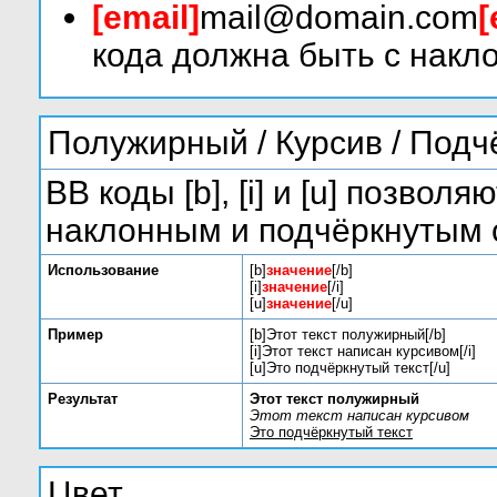
[email]
mail@domain.com
[
кода должна быть с накло
Полужирный / Курсив / Под
BB коды [b], [i] и [u] позво
наклонным и подчёркнутым 
Использование
[b]
значение
[/b]
[i]
значение
[/i]
[u]
значение
[/u]
Пример
[b]Этот текст полужирный[/b]
[i]Этот текст написан курсивом[/i]
[u]Это подчёркнутый текст[/u]
Результат
Этот текст полужирный
Этот текст написан курсивом
Это подчёркнутый текст
Цвет