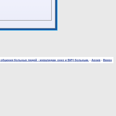
 общения больных людей - инвалидам, онко и ВИЧ больным.
-
Архив
-
Вверх