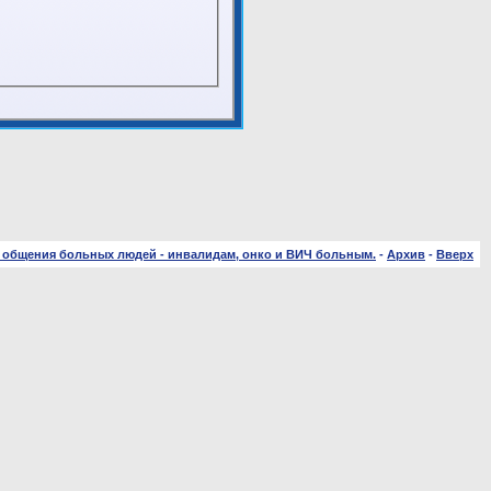
 общения больных людей - инвалидам, онко и ВИЧ больным.
-
Архив
-
Вверх