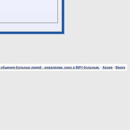
 общения больных людей - инвалидам, онко и ВИЧ больным.
-
Архив
-
Вверх