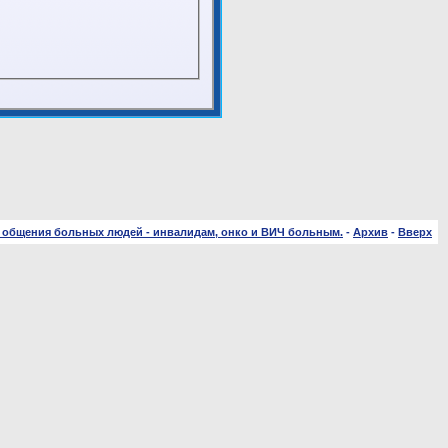
 общения больных людей - инвалидам, онко и ВИЧ больным.
-
Архив
-
Вверх