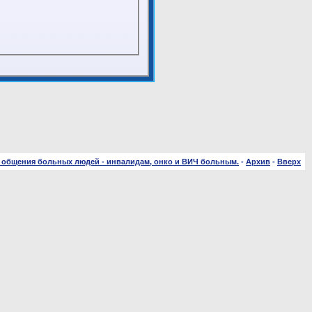
 общения больных людей - инвалидам, онко и ВИЧ больным.
-
Архив
-
Вверх