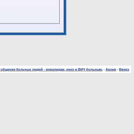
 общения больных людей - инвалидам, онко и ВИЧ больным.
-
Архив
-
Вверх