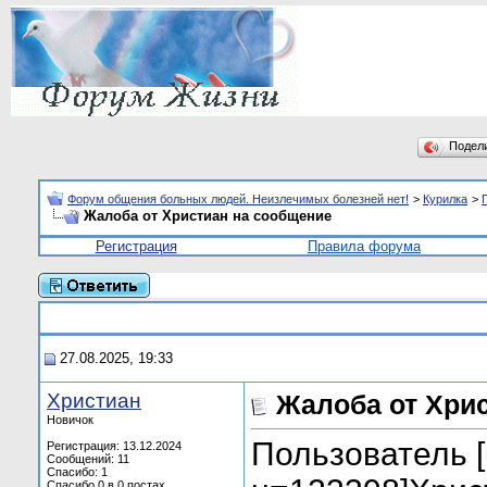
Подел
Форум общения больных людей. Неизлечимых болезней нет!
>
Курилка
>
Жалоба от Христиан на сообщение
Регистрация
Правила форума
27.08.2025, 19:33
Христиан
Жалоба от Хри
Новичок
Пользователь [u
Регистрация: 13.12.2024
Сообщений: 11
Спасибо: 1
Спасибо 0 в 0 постах