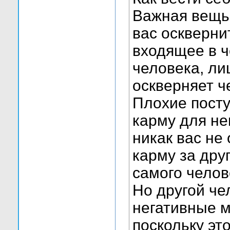
Важная вещь 
вас осквернит
входящее в ч
человека, ли
оскверняет ч
Плохие посту
карму для нег
никак вас не
карму за дру
самого челов
Но другой че
негативные м
поскольку эт