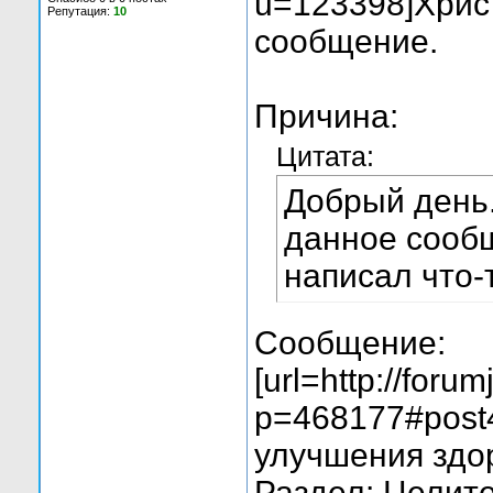
u=123398]Христ
Репутация:
10
сообщение.
Причина:
Цитата:
Добрый день.
данное сообщ
написал что-
Сообщение:
[url=http://foru
p=468177#post
улучшения здор
Раздел: Целит