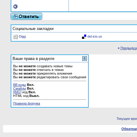
Социальные закладки
Digg
del.icio.us
«
Предыдущ
Ваши права в разделе
Вы
не можете
создавать новые темы
Вы
не можете
отвечать в темах
Вы
не можете
прикреплять вложения
Вы
не можете
редактировать свои сообщения
BB коды
Вкл.
Смайлы
Вкл.
[IMG]
код
Вкл.
HTML код
Выкл.
Правила форума
Текущее вре
Обратная