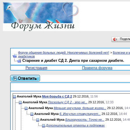
Подел
Форум общения больных людей. Неизлечимых болезней нет!
>
Болезни и 
диабетиков
Старение и диабет СД 2. Диета при сахарном диабете.
Регистрация
Правила форума
Анатолий Муха
Моя борьба с СД 2
29.12.2016,
11:56
Анатолий Муха
Поскольку СД 2 - это не...
29.12.2016,
12:33
Анатолий Муха
Меньше инсулина, больше жизни...
29.12.2016,
14:
Анатолий Муха
6. Инсулин стимулирует...
29.12.2016,
14:44
Анатолий Муха
Близорукость: Точно не...
29.12.2016,
14:4
Дополнительные ответы в подтемах