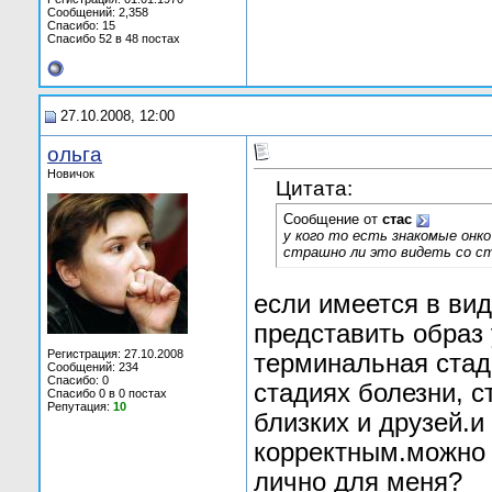
Сообщений: 2,358
Спасибо: 15
Спасибо 52 в 48 постах
27.10.2008, 12:00
ольга
Новичок
Цитата:
Сообщение от
стас
у кого то есть знакомые онк
страшно ли это видеть со с
если имеется в ви
представить образ 
Регистрация: 27.10.2008
терминальная стад
Сообщений: 234
Спасибо: 0
стадиях болезни, с
Спасибо 0 в 0 постах
Репутация:
10
близких и друзей.и
корректным.можно 
лично для меня?