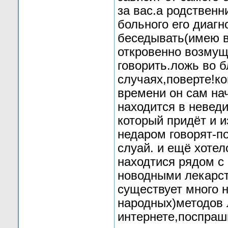
за вас.а родственн
больного его диагн
беседывать(имею в
откровенно возмущ
говорить.ложь во б
случаях,поверте!ко
времени он сам нач
находится в неведи
который придёт и и
недаром говорят-по
слуай. и ещё хотел
находтися рядом с
новодными лекарст
существует много 
народных)методов 
интернете,поспраш