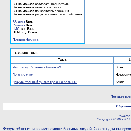
Вы
не можете
создавать новые темы
Вы
не можете
отвечать в темах
Вы
не можете
прикреплять вложения
Вы
не можете
редактировать свои сообщения
BB коды
Вкл.
Смайлы
Вкл.
[IMG]
код
Вкл.
HTML код
Выкл.
Правила форума
Похожие темы
Тема
А
Чем пахнут болезни и больные?
Врач
Лечение онко
Незареги
Документальный фильм про онко больных
Admin
Текущее вре
Обратная
Powered b
Copyright ©2000 - 2011,
Форум общения и взаимопомощи больных людей. Советы для выздор