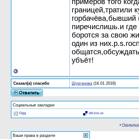
примеров того ког
границей,тратили к
горбачёва,бывший 
пиречислишь.и где
боротся за свою жи
один из них.p.s.го
общатся,обсуждать
убъёт!
Сказал(а) cпасибо
Шурганова
(16.01.2018)
Социальные закладки
Digg
del.icio.us
«
Предыдущ
Ваши права в разделе