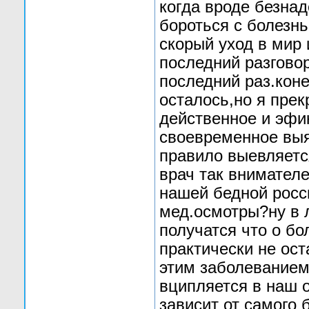
когда вроде безна
бороться с болезн
скорый уход в мир
последний разгово
последний раз.коне
осталось,но я прек
действенное и эфи
своевременное выяв
правило выевляется
врач так внимателе
нашей бедной росс
мед.осмотры?ну в л
получатся что о бо
практически не оста
этим заболеванием
вципляется в наш о
зависит от самого 