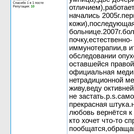
Спасибо 1 в 1 посте
отличием),работает
Репутация:
10
начались 2005г.пе
кожи),последующая
больнице.2007г.бо
почку,естественно-
иммунотерапии,в и
обследовании опух
оставшейся правой 
официальная медиц
нетрадиционной ме
живу,веду октивне
не застать.p.s.сам
прекрасная штука.
любовь вернётся к
кто хочет что-то с
пообщатся,обращай