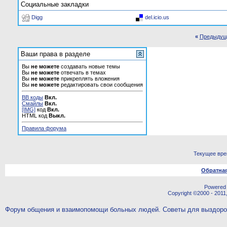
Социальные закладки
Digg
del.icio.us
«
Предыдущ
Ваши права в разделе
Вы
не можете
создавать новые темы
Вы
не можете
отвечать в темах
Вы
не можете
прикреплять вложения
Вы
не можете
редактировать свои сообщения
BB коды
Вкл.
Смайлы
Вкл.
[IMG]
код
Вкл.
HTML код
Выкл.
Правила форума
Текущее вр
Обратная
Powered b
Copyright ©2000 - 2011,
Форум общения и взаимопомощи больных людей. Советы для выздор