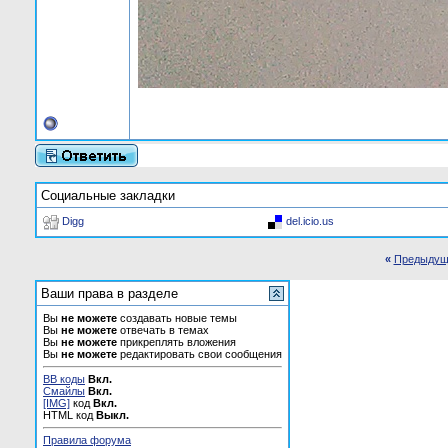
Социальные закладки
Digg
del.icio.us
«
Предыдущ
Ваши права в разделе
Вы
не можете
создавать новые темы
Вы
не можете
отвечать в темах
Вы
не можете
прикреплять вложения
Вы
не можете
редактировать свои сообщения
BB коды
Вкл.
Смайлы
Вкл.
[IMG]
код
Вкл.
HTML код
Выкл.
Правила форума