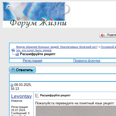
Подел
Форум общения больных людей. Неизлечимых болезней нет!
>
Основной 
тех, кто хочет быть здоров
Расшифруйте рецепт
Регистрация
Правила форума
09.03.2025,
16:13
Levontay
Расшифруйте рецепт
Новичок
Пожалуйста переведите на понятный язык рецепт:
Регистрация:
25.07.2024
Сообщений: 5