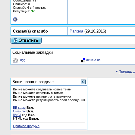
Сообщений: 797
Спасибо: 0
Спасибо 4 в 4 постах
Репутация:
37
Сказал(а) cпасибо
Pantera
(29.10.2016)
Социальные закладки
Digg
del.icio.us
«
Предыдущ
Ваши права в разделе
Вы
не можете
создавать новые темы
Вы
не можете
отвечать в темах
Вы
не можете
прикреплять вложения
Вы
не можете
редактировать свои сообщения
BB коды
Вкл.
Смайлы
Вкл.
[IMG]
код
Вкл.
HTML код
Выкл.
Правила форума