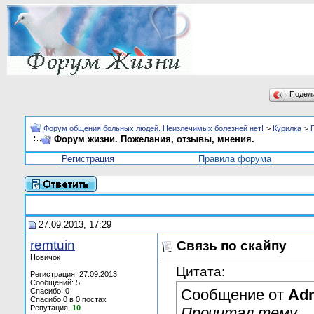
Подел
Форум общения больных людей. Неизлечимых болезней нет!
>
Курилка
>
Форум жизни. Пожелания, отзывы, мнения.
Регистрация
Правила форума
27.09.2013, 17:29
remtuin
Связь по скайпу
Новичок
Цитата:
Регистрация: 27.09.2013
Сообщений: 5
Сообщение от
Ad
Спасибо: 0
Спасибо 0 в 0 постах
Репутация:
10
Прочитал тему.