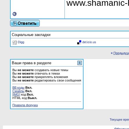
www.shamanic-
Социальные закладки
Digg
del.icio.us
«
Предыдущ
Ваши права в разделе
Вы
не можете
создавать новые темы
Вы
не можете
отвечать в темах
Вы
не можете
прикреплять вложения
Вы
не можете
редактировать свои сообщения
BB коды
Вкл.
Смайлы
Вкл.
[IMG]
код
Вкл.
HTML код
Выкл.
Правила форума
Текущее вре