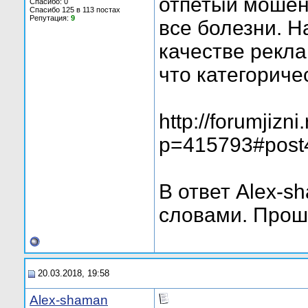
отпетый мошен
Спасибо: 0
Спасибо 125 в 113 постах
Репутация:
9
все болезни. Н
качестве рекла
что категориче
http://forumjizn
p=415793#post
В ответ Alex-s
словами. Прошу
20.03.2018, 19:58
Alex-shaman