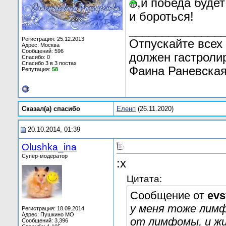
,и победа буде
и бороться!
______________
Регистрация: 25.12.2013
Отпускайте всех 
Адрес: Москва
Сообщений: 596
должен гастроли
Спасибо: 0
Спасибо 3 в 3 постах
Фаина Раневская
Репутация:
58
Сказал(а) cпасибо
Еленп
(26.11.2020)
20.10.2014, 01:39
Olushka_ina
Супер-модератор
:х
Цитата:
Сообщение от
evs
у меня тоже лимф
Регистрация: 18.09.2014
Адрес: Пушкино МО
от лимфомы, и ж
Сообщений: 3,396