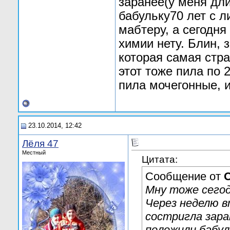
заранее(у меня дл
бабульку70 лет с 
мабтеру, а сегодня
химии нету. Блин, 
которая самая стра
этот тоже пила по 
пила мочегонные, 
23.10.2014, 12:42
Лёля 47
Местный
Цитата:
Сообщение от
O
Мну тоже сегод
Через неделю в
состригла зара
положили бабул