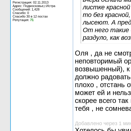
Регистрация: 02.11.2013
листке красной 
Адрес: Подмосковье,г.Истра
Сообщений: 1,428
Спасибо: 0
то без красной
Спасибо 30 в 12 постах
Репутация:
71
лысеют. А пред
От него такие 
раздуло, как в
Оля , да не смот
неповторимый ор
возвышенный), к 
должно радовать.
плохо , отстань 
может ей и нельз
скорее всего так
тебя , не сомнев
Добавлено через 1 ми
Хотелось бы уви