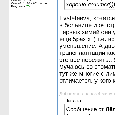
Спасибо: 1,105
хорошо лечится))
Спасибо 1,174 в 601 постах
Репутация:
70
Evstefeeva, хочетс
в больнице и оч с
первых химий она 
ещё 5раз хт( т.е. в
уменьшение. А двои
трансплантации кос
это все пережить..
мучаюсь со стомат
тут же многие с л
отличается, у кого к
Добавлено через 4 мину
Цитата:
Сообщение от
Лёл