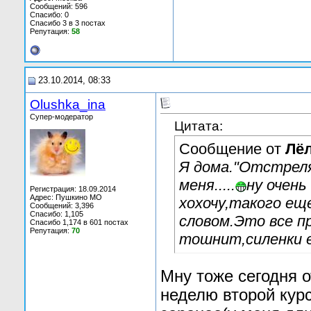
Сообщений: 596
Спасибо: 0
Спасибо 3 в 3 постах
Репутация:
58
23.10.2014, 08:33
Olushka_ina
Супер-модератор
Цитата:
Сообщение от
Лёл
Я дома."Отстрел
меня.....
ну очень
Регистрация: 18.09.2014
Адрес: Пушкино МО
хохочу,такого еще
Сообщений: 3,396
Спасибо: 1,105
словом.Это все п
Спасибо 1,174 в 601 постах
Репутация:
70
тошнит,силенки е
Мну тоже сегодня о
неделю второй курс