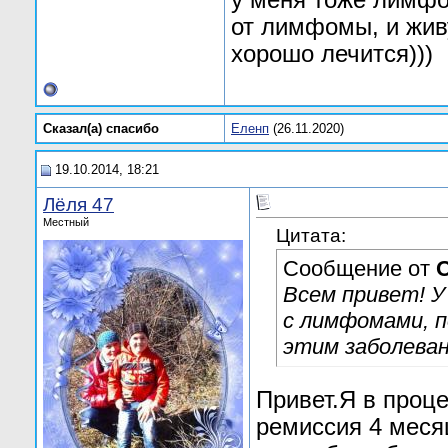
у меня тоже лимфо
от лимфомы, и жи
хорошо лечится)))
Сказал(а) cпасибо
Еленп
(26.11.2020)
19.10.2014, 18:21
Лёля 47
Местный
Цитата:
Сообщение от
O
Всем привет! У
с лимфомами, п
этим заболеван
Привет.Я в проц
ремиссия 4 меся