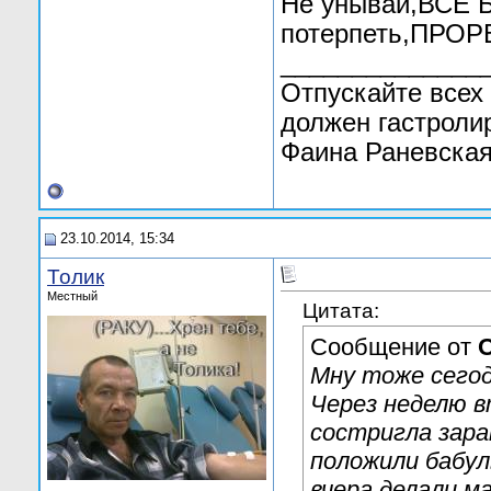
Не унывай,ВСЕ 
потерпеть,ПРО
______________
Отпускайте всех 
должен гастроли
Фаина Раневская
23.10.2014, 15:34
Толик
Местный
Цитата:
Сообщение от
O
Мну тоже сегод
Через неделю в
состригла зара
положили бабул
вчера делали ма