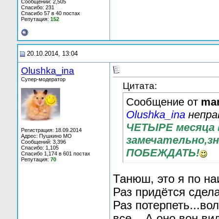
Сообщений: 2,505
Спасибо: 231
Спасибо 57 в 40 постах
Репутация:
152
20.10.2014, 13:04
Olushka_ina
Супер-модератор
Цитата:
Сообщение от
man
Olushka_ina
непра
ЧЕТЫРЕ месяца в
Регистрация: 18.09.2014
Адрес: Пушкино МО
замечательно,зн
Сообщений: 3,396
Спасибо: 1,105
ПОБЕЖДАТЬ!
Спасибо 1,174 в 601 постах
Репутация:
70
Танюш, это я по на
Раз придётся сдела
Раз потерпеть...вол
все... А оно вон,ви