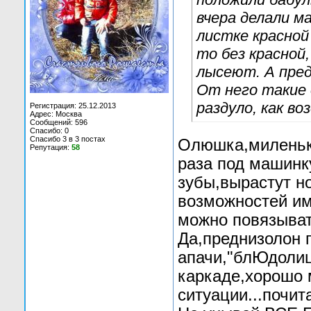
вчера делали ма
листке красной 
то без красной
лысеют. А пред
От него такие 
раздуло, как в
Регистрация: 25.12.2013
Адрес: Москва
Сообщений: 596
Спасибо: 0
Спасибо 3 в 3 постах
Олюшка,миленька
Репутация:
58
раза под машинку
зубы,вырастут н
возможностей им
можно повязыват
Да,преднизолон 
апачи,"блЮдолиц
каркаде,хорошо 
ситуации...почит