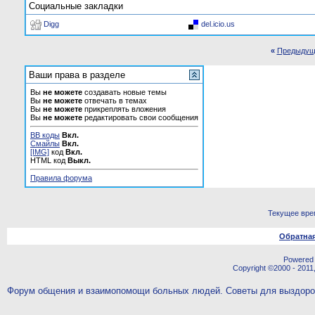
Социальные закладки
Digg
del.icio.us
«
Предыдущ
Ваши права в разделе
Вы
не можете
создавать новые темы
Вы
не можете
отвечать в темах
Вы
не можете
прикреплять вложения
Вы
не можете
редактировать свои сообщения
BB коды
Вкл.
Смайлы
Вкл.
[IMG]
код
Вкл.
HTML код
Выкл.
Правила форума
Текущее вре
Обратная
Powered b
Copyright ©2000 - 2011,
Форум общения и взаимопомощи больных людей. Советы для выздор