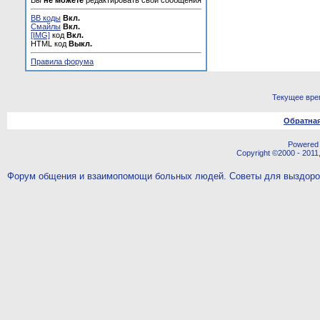
Вы
не можете
редактировать свои сообщения
BB коды
Вкл.
Смайлы
Вкл.
[IMG]
код
Вкл.
HTML код
Выкл.
Правила форума
Текущее вре
Обратная
Powered b
Copyright ©2000 - 2011,
Форум общения и взаимопомощи больных людей. Советы для выздор