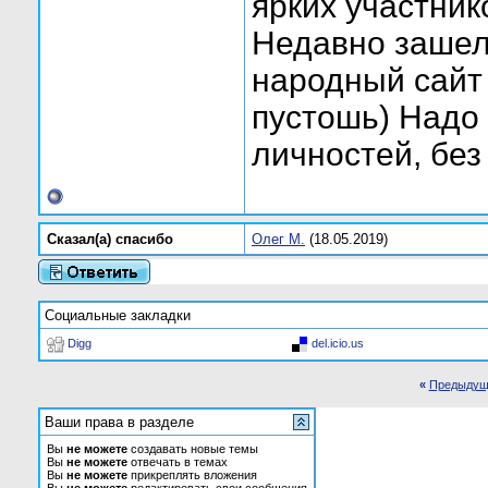
ярких участник
Недавно зашел 
народный сайт
пустошь) Надо 
личностей, без
Сказал(а) cпасибо
Олег М.
(18.05.2019)
Социальные закладки
Digg
del.icio.us
«
Предыдущ
Ваши права в разделе
Вы
не можете
создавать новые темы
Вы
не можете
отвечать в темах
Вы
не можете
прикреплять вложения