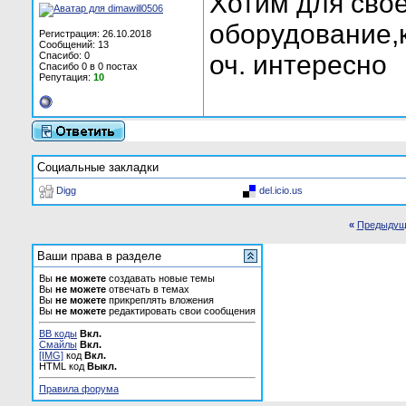
Хотим для свое
оборудование,к
Регистрация: 26.10.2018
Сообщений: 13
Спасибо: 0
оч. интересно
Спасибо 0 в 0 постах
Репутация:
10
Социальные закладки
Digg
del.icio.us
«
Предыдущ
Ваши права в разделе
Вы
не можете
создавать новые темы
Вы
не можете
отвечать в темах
Вы
не можете
прикреплять вложения
Вы
не можете
редактировать свои сообщения
BB коды
Вкл.
Смайлы
Вкл.
[IMG]
код
Вкл.
HTML код
Выкл.
Правила форума