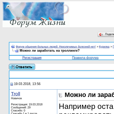
Подел
Форум общения больных людей. Неизлечимых болезней нет!
>
Курилка
>
Можно ли заработать на троллинге?
Регистрация
Правила форума
19.03.2018, 13:56
Troll
Можно ли зараб
Новичок
Например оста
Регистрация: 19.03.2018
Сообщений: 29
Спасибо: 0
Спасибо 1 в 1 посте