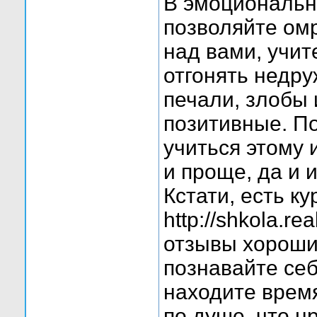
В эмоциональн
позволяйте ом
над вами, учит
отгонять недр
печали, злобы 
позитивные. П
учиться этому и
и проще, да и 
Кстати, есть ку
http://shkola.r
отзывы хорошие
познавайте себ
находите время
по душе, что н