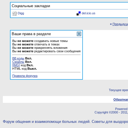
Социальные закладки
Digg
del.icio.us
«
Предыдущ
Ваши права в разделе
Вы
не можете
создавать новые темы
Вы
не можете
отвечать в темах
Вы
не можете
прикреплять вложения
Вы
не можете
редактировать свои сообщения
BB коды
Вкл.
Смайлы
Вкл.
[IMG]
код
Вкл.
HTML код
Выкл.
Правила форума
Текущее вре
Обратная
Powered b
Copyright ©2000 - 2011,
Форум общения и взаимопомощи больных людей. Советы для выздор