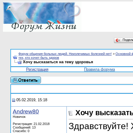
Подел
Форум общения больных людей. Неизлечимых болезней нет!
>
Основной 
тех, кто хочет быть здоров
Хочу высказаться на тему здоровья
Регистрация
Правила форума
05.02.2019, 15:18
Andrew80
Хочу высказать
Новичок
Здравствуйте! 
Регистрация: 21.02.2018
Сообщений: 13
Спасибо: 0