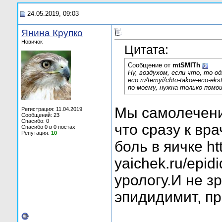
24.05.2019, 09:03
Янина Крупко
Новичок
Цитата:
Сообщение от
mtSMITh
Ну, воздухом, если что, то од
eco.ru/temyi/chto-takoe-eco-ekst
по-моему, нужна только помо
Мы самолечени
Регистрация: 11.04.2019
Сообщений: 23
Спасибо: 0
что сразу к вра
Спасибо 0 в 0 постах
Репутация:
10
боль в яичке ht
yaichek.ru/epidi
урологу.И не зр
эпидидимит, п