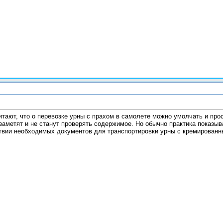
ают, что о перевозке урны с прахом в самолете можно умолчать и прос
 заметят и не станут проверять содержимое. Но обычно практика показы
твии необходимых документов для транспортировки урны с кремированн