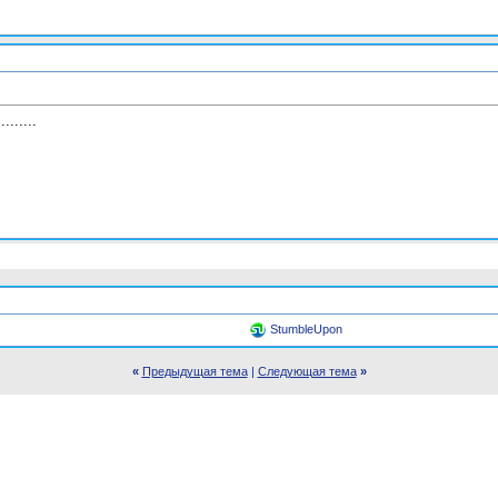
.......
StumbleUpon
«
Предыдущая тема
|
Следующая тема
»