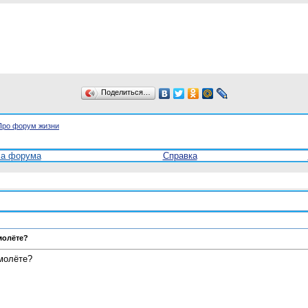
Поделиться…
Про форум жизни
ла форума
Справка
молёте?
амолёте?