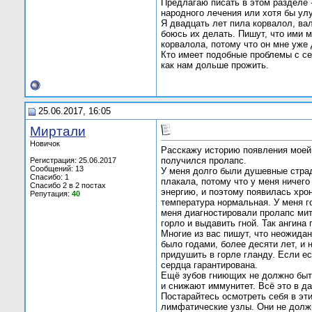
Предлагаю писать в этом разделе -
народного лечения или хотя бы ул
Я двадцать лет пила корвалол, ва
боюсь их делать. Пишут, что ими 
корвалола, потому что он мне уже 
Кто имеет подобные проблемы с се
как нам дольше прожить.
25.06.2017, 16:05
Миртали
Новичок
Расскажу историю появления моей 
получился пролапс.
Регистрация: 25.06.2017
Сообщений: 13
У меня долго были душевные страд
Спасибо: 1
плакала, потому что у меня ничег
Спасибо 2 в 2 постах
энергию, и поэтому появилась хрон
Репутация:
40
температура нормальная. У меня го
меня диагностировали пролапс мит
горло и выдавить гной. Так ангина
Многие из вас пишут, что неожидан
было годами, более десяти лет, и 
придушить в горле гланду. Если ес
сердца гарантирована.
Ещё зубов гниющих не должно быть
и снижают иммунитет. Всё это в д
Постарайтесь осмотреть себя в эт
лимфатические узлы. Они не должн