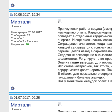
30.06.2017, 19:34
Миртали
Новичок
При изучении работы сердца (смотр
немиоцитного типа. Кардиомиоциты
Регистрация: 25.06.2017
Сообщений: 13
попадает в отдельный кардиомиоц
Спасибо: 1
энергию. И ещё очень важны сарко
Спасибо 2 в 2 постах
Сокращение начинается, когда нах
Репутация:
40
кальций связывается с тонкими а
перемещается назад в саркоплазме
Сердечные сокращение вызываются
феламентов. Регулируют этот проц
Значит такие выводы:
Для нормал
Что самое интересное, так это то,
сердце может давать аритмию. Похо
В общем, для нормального сердечн
голодание и больные желудки.
Вот у меня тоже желудок болит. Н
01.07.2017, 09:26
Миртали
Новичок
Подумалось, что строение сердца 