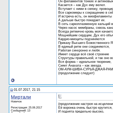
Он филаментов тонких и актиновы
Касается – как Дух ему велел.
Вступает с ними в связку, провоци
Все саркомеры к сокращению в сей
И встреча есть, он миофиламенты 
А дальше быстро покидает их.
В сеть саркоплазменную кальций 
Через насос мембраны, сквозь кан
Всегда ритмично кровь моя качаетс
Мощнейшим сердцем, Дух его объя
Кардио-миоциты подчиняются
Приказу Высшего Божественного Я
В единый ритм они соединяются,
Работая синхронно и любя.
Имеет сердце всё своё строение
Структуры правильной, и так оно в
Вся форма – идеальное творение,
Сияет Анахата – как звезда.
ОМ-АУМ-ШИВА-СУРЬЯ-ДЖАЯ-РАМ
(продолжение следует)
01.07.2017, 21:15
Миртали
Новичок
(продолжение настроя на исцелени
Её воронка очень быстро крутится,
Регистрация: 25.06.2017
Сообщений: 13
И поднята предельно высоко,