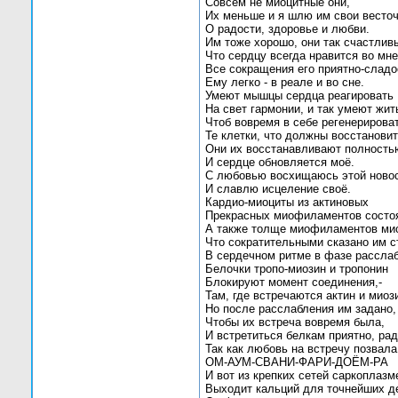
Совсем не миоцитные они,
Их меньше и я шлю им свои весто
О радости, здоровье и любви.
Им тоже хорошо, они так счастлив
Что сердцу всегда нравится во мне
Все сокращения его приятно-сладо
Ему легко - в реале и во сне.
Умеют мышцы сердца реагировать
На свет гармонии, и так умеют жит
Чтоб вовремя в себе регенерирова
Те клетки, что должны восстановит
Они их восстанавливают полность
И сердце обновляется моё.
С любовью восхищаюсь этой ново
И славлю исцеление своё.
Кардио-миоциты из актиновых
Прекрасных миофиламентов состоя
А также толще миофиламентов ми
Что сократительными сказано им с
В сердечном ритме в фазе рассла
Белочки тропо-миозин и тропонин
Блокируют момент соединения,-
Там, где встречаются актин и миоз
Но после расслабления им задано,
Чтобы их встреча вовремя была,
И встретиться белкам приятно, рад
Так как любовь на встречу позвала
ОМ-АУМ-СВАНИ-ФАРИ-ДОЁМ-РА
И вот из крепких сетей саркоплаз
Выходит кальций для точнейших д