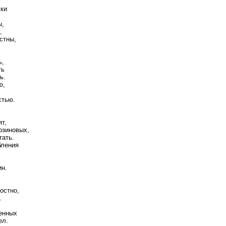
чки
ы,
,
стны,
ь,
ть
ь.
ю,
стью.
т,
озиновых,
тать.
бления
ин.
остно,
.
менных
ел.