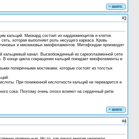
#
3
дим кальций. Миокард состоит из кардиомиоцитов и клеток
сеть, которая выполняет роль несущего каркаса. Кровь
актиновых и миозиновых миофеламентов. Митофондии производят
ый кальциевый канал. Высвобожденный из саркоплазменной сети
. В конце цикла сокращения кальций покидает миофелементы и
ыми поперечными мостиками, которые состоят из толстых
ьций.
 кислоты. При пониженной кислотности кальций не переварится и
ного сока. Поэтому очень плохо влияют на сердечный ритм
#
4
твенно правильные. Но то, как пишут многие целители