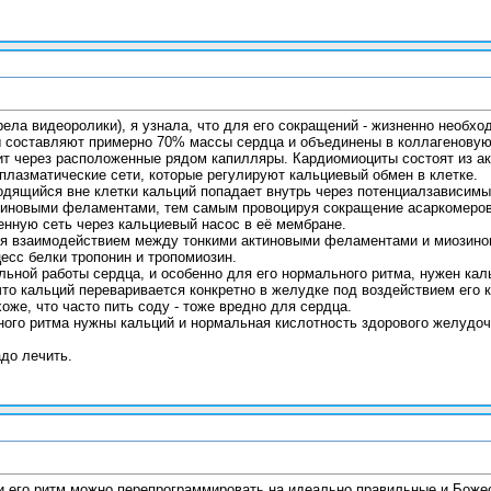
ела видеоролики), я узнала, что для его сокращений - жизненно необхо
 составляют примерно 70% массы сердца и объединены в коллагеновую 
ит через расположенные рядом капилляры. Кардиомиоциты состоят из 
плазматические сети, которые регулируют кальциевый обмен в клетке.
одящийся вне клетки кальций попадает внутрь через потенциалзависим
ктиновыми феламентами, тем самым провоцируя сокращение асаркомеров
нную сеть через кальциевый насос в её мембране.
 взаимодействием между тонкими актиновыми феламентами и миозинов
есс белки тропонин и тропомиозин.
ьной работы сердца, и особенно для его нормального ритма, нужен кал
 что кальций переваривается конкретно в желудке под воздействием его
же, что часто пить соду - тоже вредно для сердца.
ого ритма нужны кальций и нормальная кислотность здорового желудоч
адо лечить.
и его ритм можно перепрограммировать на идеально правильные и Божес