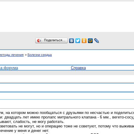
Поделиться…
методы лечения
>
Болезни сердца
ла форума
Справка
ум, на котором можно пообщаться с друзьями по несчастью и поделитьс
ни: двадцать лет имею пролапс митрального клапана - 6 мм., вегето-со
вают, слабость, не могу работать.
оветовать не могут, но и операцию тоже не советуют, потому что выжив
ечение у меня и денег нет.