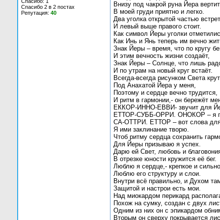
Спасибо: 1
Внизу под чакрой руна Йера вертит
Спасибо 2 в 2 постах
В моей груди приятно и легко.
Репутация:
40
Два уголка открытой частью встре
И левый выше правого стоит.
Как символ Йеры уголки отметилис
Как Инь и Янь теперь им вечно жит
Знак Йеры – время, что по кругу бе
И этим вечность жизни создаёт,
Знак Йеры – Солнце, что лишь рад
И по утрам на новый круг встаёт.
Всегда-всегда рисунком Света кру
Под Анахатой Йера у меня,
Поэтому и сердце вечно трудится,
И ритм в гармонии,- он бережёт ме
ЕККОР-ИННО-ЕВВИ- звучит для Йе
ЕТТОР-СУББ-ОРРИ. ОНОКОР – я г
СА-ОТТРИ. ЕТТОР – вот слова для
Я ими заклинание творю.
Чтоб ритму сердца сохранить гарм
Для Йеры призываю я успех.
Дарю ей Свет, любовь и благовони
В отрезке юности кружится её бег.
Люблю я сердце,- крепкое и сильно
Люблю его структуру и слои.
Внутри всё правильно, и Духом та
Защитой и настрои есть мои.
Над миокардом перикард располаг
Похож на сумку, создан с двух лис
Одним из них он с эпикардом обни
Вторым он сверху покрывается лис