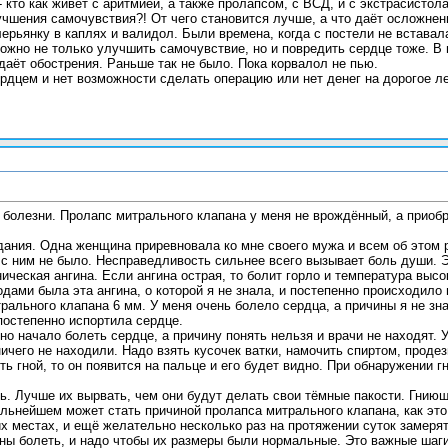
 кто как живёт с аритмией, а также пролапсом, с ВСД, и с экстрасистол
учшения самочувствия?! От чего становится лучше, а что даёт осложнен
лерьянку в каплях и валидол. Были времена, когда с постели не встава
можно не только улучшить самочувствие, но и повредить сердце тоже. В 
даёт обострения. Раньше так не было. Пока корвалол не пью.
рдцем и нет возможности сделать операцию или нет денег на дорогое леч
болезни. Пролапс митрального клапана у меня не врождённый, а приоб
ания. Одна женщина приревновала ко мне своего мужа и всем об этом р
о с ним не было. Несправедливость сильнее всего вызывает боль души. 
ическая ангина. Если ангина острая, то болит горло и температура высок
дами была эта ангина, о которой я не знала, и постепенно происходило 
рального клапана 6 мм. У меня очень болело сердца, а причины я не зн
 постепенно испортила сердце.
но начало болеть сердце, а причину понять нельзя и врачи не находят.
ничего не находили. Надо взять кусочек ватки, намочить спиртом, прод
ть гной, то он появится на пальце и его будет видно. При обнаружении 
. Лучше их вырвать, чем они будут делать свои тёмные пакости. Гнию
альнейшем может стать причиной пролапса митрального клапана, как это
их местах, и ещё желательно несколько раз на протяжении суток замеря
ы болеть, и надо чтобы их размеры были нормальные. Это важные шаги 