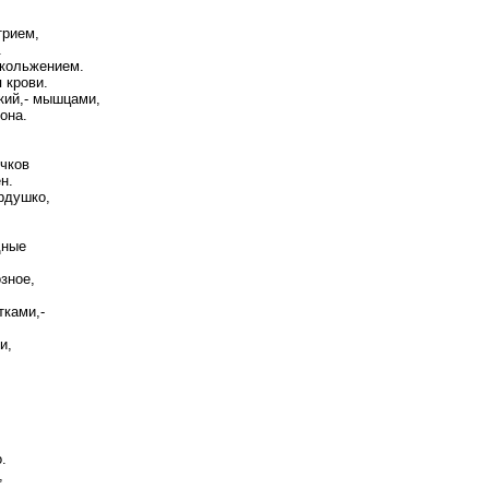
трием,
.
скольжением.
 крови.
кий,- мышцами,
она.
чков
н.
рдушко,
дные
зное,
тками,-
и,
.
,