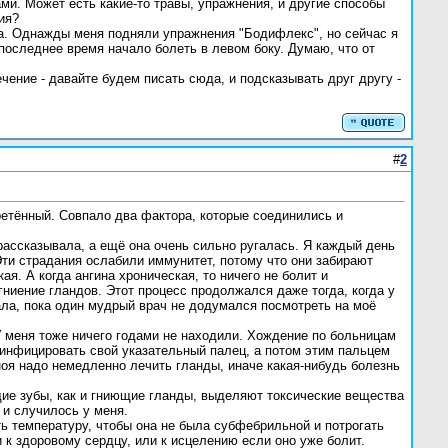
ами. Может есть какие-то травы, упражнения, и другие способы
ия?
ла. Однажды меня подняли упражнения "Бодифлекс", но сейчас я
последнее время начало болеть в левом боку. Думаю, что от
ение - давайте будем писать сюда, и подсказывать друг другу -
#
2
ретённый. Совпало два фактора, которые соединились и
ассказывала, а ещё она очень сильно ругалась. Я каждый день
Эти страдания ослабили иммунитет, потому что они забирают
ая. А когда ангина хроническая, то ничего не болит и
гниение гландов. Этот процесс продолжался даже тогда, когда у
ала, пока один мудрый врач не додумался посмотреть на моё
 У меня тоже ничего годами не находили. Хождение по больницам
езинфицировать свой указательный палец, а потом этим пальцем
гноя надо немедленно лечить гланды, иначе какая-нибудь болезнь
щие зубы, как и гниющие гланды, выделяют токсические вещества
 и случилось у меня.
ть температуру, чтобы она не была субфебрильной и потрогать
к здоровому сердцу, или к исцелению если оно уже болит.