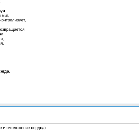
х
руя
 миг,
контролирует,
возвращается
ал.
я,-
л.
.
сегда.
е и омоложение сердца)