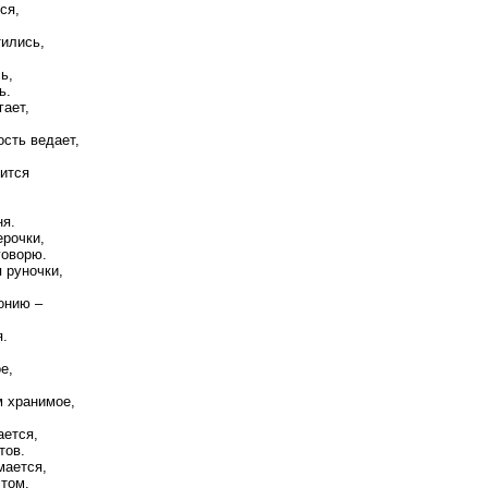
ся,
тились,
ь,
ь.
гает,
ость ведает,
тится
ня.
рочки,
оворю.
 руночки,
онию –
я.
е,
м хранимое,
ается,
тов.
мается,
том.