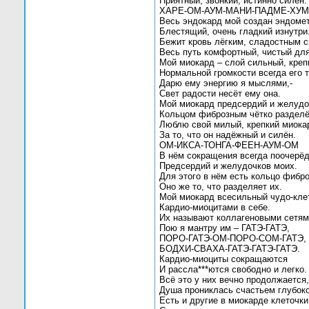
Приятный, звонкий, истинно силён.
ХАРЕ-ОМ-АУМ-МАНИ-ПАДМЕ-ХУМ
Весь эндокард мой создан эндоме
Блестящий, очень гладкий изнутри
Бежит кровь лёгким, сладостным 
Весь путь комфортный, чистый для
Мой миокард – слой сильный, креп
Нормальной громкости всегда его т
Дарю ему энергию я мыслями,-
Свет радости несёт ему она.
Мой миокард предсердий и желудо
Кольцом фиброзным чётко разделё
Люблю свой милый, крепкий миока
За то, что он надёжный и силён.
ОМ-ИКСА-ТОНГА-ФЕЕН-АУМ-ОМ
В нём сокращения всегда поочерё
Предсердий и желудочков моих.
Для этого в нём есть кольцо фибро
Оно же то, что разделяет их.
Мой миокард всесильный чудо-кле
Кардио-миоцитами в себе.
Их называют коллагеновыми сетям
Пою я мантру им – ГАТЭ-ГАТЭ,
ПОРО-ГАТЭ-ОМ-ПОРО-СОМ-ГАТЭ,
БОДХИ-СВАХА-ГАТЭ-ГАТЭ-ГАТЭ.
Кардио-миоциты сокращаются
И рассла***ются свободно и легко.
Всё это у них вечно продолжается,
Душа прониклась счастьем глубоко
Есть и другие в миокарде клеточки