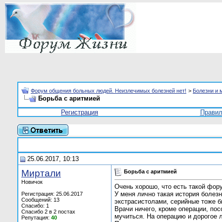
Форум общения больных людей. Неизлечимых болезней нет!
>
Болезни и 
Борьба с аритмией
Регистрация
Прави
25.06.2017, 10:13
Миртали
Борьба с аритмией
Новичок
Очень хорошо, что есть такой фор
У меня лично такая история болез
Регистрация: 25.06.2017
Сообщений: 13
экстрасистолами, серийные тоже бы
Спасибо: 1
Врачи ничего, кроме операции, пос
Спасибо 2 в 2 постах
мучиться. На операцию и дорогое л
Репутация:
40