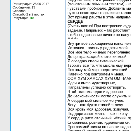
(монотонным обычным текстом) - к
Регистрация: 25.06.2017
Сообщений: 13
чувствами пробирало. Добавить ма
Спасибо: 1
нужны некоторые творческие талан
Спасибо 2 в 2 постах
Вот пример работы в этом направл
Репутация:
40
СЕРДЦЕ
(Очень важно! При построении ауд
задание. Например: «Так работают
чтобы подсознание ничего не напут
*******
Внутри всё восхищением наполнен
Источник – жизнь у радости моей.
Всё моё тело жизнью переполнено
До центра каждой клеточки моей.
Я обладаю силой титанической
Творить всё то, что мысль ему вер
Поэтому мой мир энергетический
Навечно под контролем у меня.
ООМ-ХУМ-ХАМСАХ-ХУМ-ОМ-НАМАХ
Идеи я имею чудотворные,
Направлены успешно сотворить,
Чтоб тело молодое и здоровое
До бесконечности могло служить и
А сердце моё сильное могучее,
Бегу – как будто птицей я лечу.
Вся кровь моя здоровая, живучая,
Поддерживает жизнь – как я хочу.
У сердца ритм отличный, чёткий, 
Спокойный, ровный, идеальный он.
Программой жизни он навеки задан