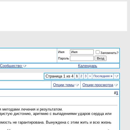
Имя
Запомнить?
Пароль
Сообщество
Календарь
Страница 1 из 4
1
2
3
>
Последняя
»
Опции темы
Опции просмотра
#
1
я методами лечения и результатом.
судистую дистонию, аритмию с выпадениями ударов сердца или
аемость не гарантирована. Вынуждена с этим жить и всю жизнь