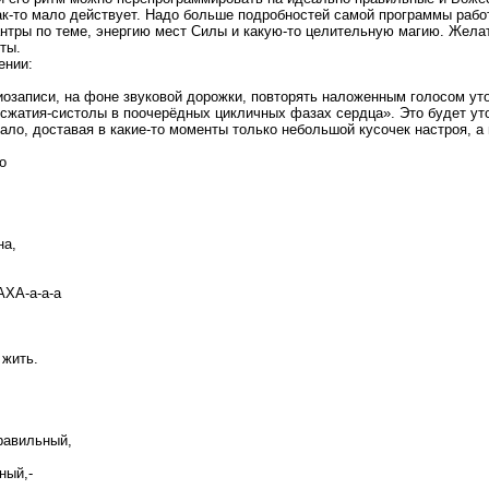
ак-то мало действует. Надо больше подробностей самой программы работ
нтры по теме, энергию мест Силы и какую-то целительную магию. Желате
ты.
ении:
иозаписи, на фоне звуковой дорожки, повторять наложенным голосом уто
 сжатия-систолы в поочерёдных цикличных фазах сердца». Это будет уто
ало, доставая в какие-то моменты только небольшой кусочек настроя, а 
о
на,
А-а-а-а
 жить.
правильный,
ный,-