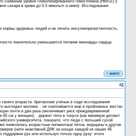
что снижение уровня гликолизированного гемоглобина (HbA1c) у
вня сахара в крови до 5.5 ммоль/л и ниже). Исследования
о нормы здоровых людей и не лечить инсулинорезистентность,
ентности значительно уменьшается питание миокарды сердца
#
2
своего возраста: британские учёные в ходе исследования
то выглядел моложе; · не скапливается жир в проблемных местах
енщин почти в два раза увеличивает риск преждевременной
 65 см у женщин); · держат тело в тонусе (как минимум делают
ийского университета, показало, что люди с большей сухой
еже появлялись возрастные пигментные пятна, морщины и другие
омеров (нити неактивной ДНК на концах каждой из наших 46
з поддержки рук или используя только одну руку: итоги