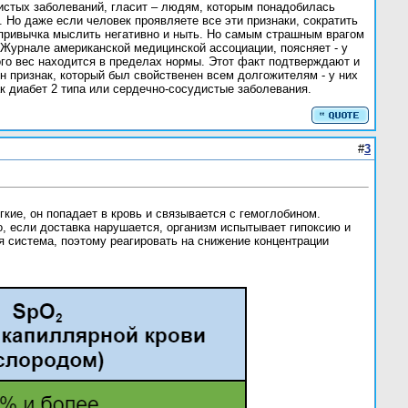
истых заболеваний, гласит – людям, которым понадобилась
. Но даже если человек проявляете все эти признаки, сократить
, привычка мыслить негативно и ныть. Но самым страшным врагом
 Журнале американской медицинской ассоциации, поясняет - у
ого вес находится в пределах нормы. Этот факт подтверждают и
н признак, который был свойственен всем долгожителям - у них
ак диабет 2 типа или сердечно-сосудистые заболевания.
#
3
ие, он попадает в кровь и связывается с гемоглобином.
о, если доставка нарушается, организм испытывает гипоксию и
я система, поэтому реагировать на снижение концентрации