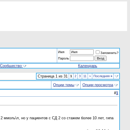
Имя
Запомнить?
Пароль
Сообщество
Календарь
Страница 1 из 31
1
2
3
11
>
Последняя
»
Опции темы
Опции просмотра
#
1
 2 ммоль\л, но у пациентов с СД 2 со стажем более 10 лет, гипа