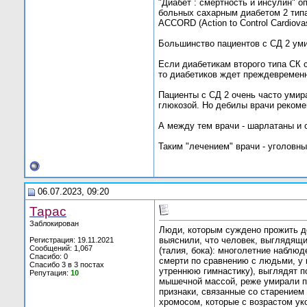
"Диабет : смертность и инсулин" о
больных сахарным диабетом 2 типа 
ACCORD (Action to Control Cardiovasc
Большинство пациентов с СД 2 уми
Если диабетикам второго типа СК 
то диабетиков ждет преждевремен
Пациенты с СД 2 очень часто умир
глюкозой. Но дебилы врачи реком
А между тем врачи - шарлатаны и 
Таким "лечением" врачи - уголовн
06.07.2023, 09:20
Тарас
Заблокирован
Люди, которым суждено прожить до
выяснили, что человек, выглядящи
Регистрация: 19.11.2021
Сообщений: 1,067
(талия, бока): многолетние наблю
Спасибо: 0
смерти по сравнению с людьми, у 
Спасибо 3 в 3 постах
утреннюю гимнастику), выглядят п
Репутация:
10
мышечной массой, реже умирали пр
признаки, связанные со старением
хромосом, которые с возрастом уко