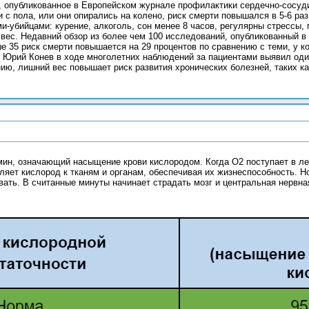
, опубликованное в Европейском журнале профилактики сердечно-сосуд
 с пола, или они опирались на колено, риск смерти повышался в 5-6 раз
и-убийцами: курение, алкоголь, сон менее 8 часов, регулярны стрессы
вес. Недавний обзор из более чем 100 исследований, опубликованный в
 35 риск смерти повышается на 29 процентов по сравнению с теми, у к
г Юрий Конев в ходе многолетних наблюдений за пациентами выявил оди
нию, лишний вес повышает риск развития хронических болезней, таких к
ин, означающий насыщение крови кислородом. Когда О2 поступает в легк
ляет кислород к тканям и органам, обеспечивая их жизнеспособность. Н
ать. В считанные минуты начинает страдать мозг и центральная нервна