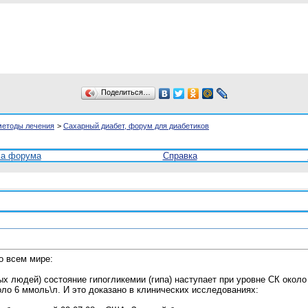
Поделиться…
методы лечения
>
Сахарный диабет, форум для диабетиков
ла форума
Справка
о всем мире:
вых людей) состояние гипогликемии (гипа) наступает при уровне СК около
оло 6 ммоль\л. И это доказано в клинических исследованиях: