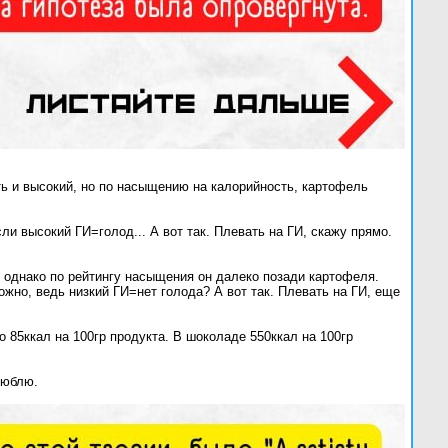
ыть и высокий, но по насыщению на калорийность, картофель
и высокий ГИ=голод... А вот так. Плевать на ГИ, скажу прямо.
iew), однако по рейтингу насыщения он далеко позади картофеля.
но, ведь низкий ГИ=нет голода? А вот так. Плевать на ГИ, еще
85ккал на 100гр продукта. В шоколаде 550ккал на 100гр
люблю.