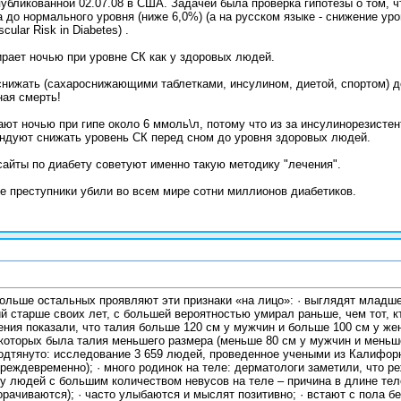
публикованной 02.07.08 в США. Задачей была проверка гипотезы о том, 
до нормального уровня (ниже 6,0%) (а на русском языке - снижение уро
ular Risk in Diabetes) .
рает ночью при уровне СК как у здоровых людей.
снижать (сахароснижающими таблетками, инсулином, диетой, спортом) д
ная смерть!
ают ночью при гипе около 6 ммоль\л, потому что из за инсулинорезист
ендуют снижать уровень СК перед сном до уровня здоровых людей.
сайты по диабету советуют именно такую методику "лечения".
ые преступники убили во всем мире сотни миллионов диабетиков.
льше остальных проявляют эти признаки «на лицо»: · выглядят младше 
й старше своих лет, с большей вероятностью умирал раньше, чем тот, к
дения показали, что талия больше 120 см у мужчин и больше 100 см у ж
которых была талия меньшего размера (меньше 80 см у мужчин и меньше
одтянуто: исследование 3 659 людей, проведенное учеными из Калифорн
еждевременно); · много родинок на теле: дерматологи заметили, что р
 у людей с большим количеством невусов на теле – причина в длине тел
рачиваются); · часто улыбаются и мыслят позитивно; · встают с пола бе