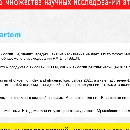
высокий ГИ, значит "вредно", значит насыщения не дает. ГИ то может б
о обнаружено в исследовании PMID: 7498104.
 что у продукта с высочайшим ГИ, самый высокий рейтинг насыщения? Есл
tables of glycemic index and glycemic load values 2021: a systematic rev
ад, любой шоколад - не лучший выбор при похудении. Но как это возмож
очень много калорий на грамм. А в картофеле нет. В картошке всего 
элементами. Его демонизация уже просто раздражает. Мракобесие я не 