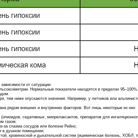
 зависимости от сатурации
льсоксиметрии. Нормальные показатели находятся в пределах 95–100%.
одом.
я, тем ниже опускаются значения. Например, у летчиков или альпинисто
ана рядом внешних и внутренних факторов. Вот лишь некоторые из них:
 (опиоидов, седативных, миорелаксантов, препаратов для ингаляционног
м газом;
из-за спазма сосудов или болезни Рейно;
ли в душном помещении;
той, кровеносной и дыхательной систем (ишемическая болезнь, ХОБЛ, п